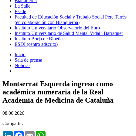
Blanquerna
La Salle
Esade
Facultad de Educación Social y Trabajo Social Pere Tarrés
(en colaboración con Blanquerna)
Instituto Universitario Observatorio del Ebro
Instituto Universitario de Salud Mental Vidal i Barraquer
Instituto Borja de Bioética
ESDI (centro adscrito)
Inicio
Sala de prensa
Noticias
Montserrat Esquerda ingresa como
académica numeraria de la Real
Academia de Medicina de Cataluña
08.06.2026
Compartir:
LinkedIn
Facebook
Email
WhatsApp