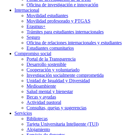
Oficina de investigación e innovación
Internacional
Movilidad estudiantes
Movilidad profesorado y PTGAS
Erasmus+
Trámites para estudiantes internacionales
Seguro
Oficina de relaciones internacionales y estudiantes
Estudiantes comunitarios
Compromiso social
Portal de la Transparencia
Desarrollo sostenible
Cooperación y voluntariado
Investigación socialmente comprometida
Unidad de Igualdad y Diversidad
Medioambiente
Salud mental y bienestar
Becas y ayudas
Actividad pastoral
Consultas, quejas y sugerencias
Servicios
Bibliotecas
Tarjeta Universitaria Inteligente (TUI)
Alojamiento
Servicio de deportes