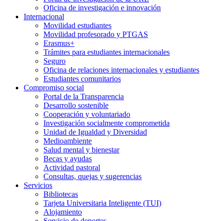
Oficina de investigación e innovación
Internacional
Movilidad estudiantes
Movilidad profesorado y PTGAS
Erasmus+
Trámites para estudiantes internacionales
Seguro
Oficina de relaciones internacionales y estudiantes
Estudiantes comunitarios
Compromiso social
Portal de la Transparencia
Desarrollo sostenible
Cooperación y voluntariado
Investigación socialmente comprometida
Unidad de Igualdad y Diversidad
Medioambiente
Salud mental y bienestar
Becas y ayudas
Actividad pastoral
Consultas, quejas y sugerencias
Servicios
Bibliotecas
Tarjeta Universitaria Inteligente (TUI)
Alojamiento
Servicio de deportes