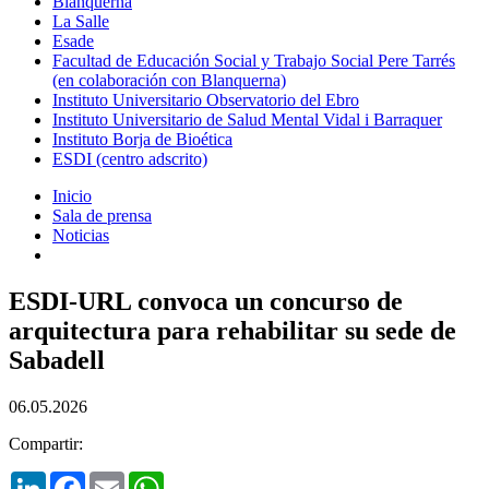
Blanquerna
La Salle
Esade
Facultad de Educación Social y Trabajo Social Pere Tarrés
(en colaboración con Blanquerna)
Instituto Universitario Observatorio del Ebro
Instituto Universitario de Salud Mental Vidal i Barraquer
Instituto Borja de Bioética
ESDI (centro adscrito)
Inicio
Sala de prensa
Noticias
ESDI-URL convoca un concurso de
arquitectura para rehabilitar su sede de
Sabadell
06.05.2026
Compartir:
LinkedIn
Facebook
Email
WhatsApp