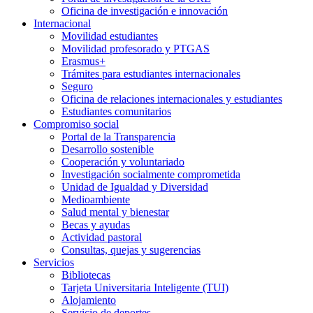
Oficina de investigación e innovación
Internacional
Movilidad estudiantes
Movilidad profesorado y PTGAS
Erasmus+
Trámites para estudiantes internacionales
Seguro
Oficina de relaciones internacionales y estudiantes
Estudiantes comunitarios
Compromiso social
Portal de la Transparencia
Desarrollo sostenible
Cooperación y voluntariado
Investigación socialmente comprometida
Unidad de Igualdad y Diversidad
Medioambiente
Salud mental y bienestar
Becas y ayudas
Actividad pastoral
Consultas, quejas y sugerencias
Servicios
Bibliotecas
Tarjeta Universitaria Inteligente (TUI)
Alojamiento
Servicio de deportes