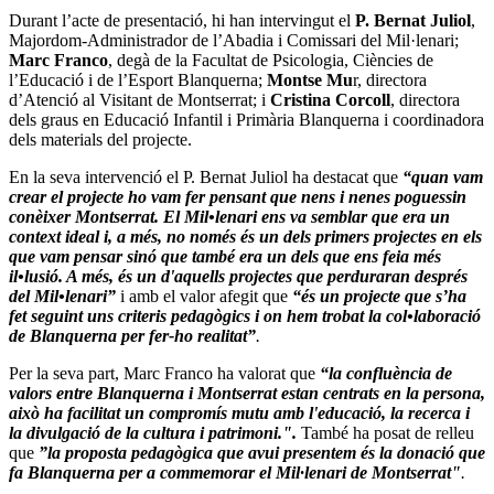
Durant l’acte de presentació, hi han intervingut el
P. Bernat Juliol
,
Majordom-Administrador de l’Abadia i Comissari del Mil·lenari;
Marc Franco
, degà de la Facultat de Psicologia, Ciències de
l’Educació i de l’Esport Blanquerna;
Montse Mu
r, directora
d’Atenció al Visitant de Montserrat; i
Cristina Corcoll
, directora
dels graus en Educació Infantil i Primària Blanquerna i coordinadora
dels materials del projecte.
En la seva intervenció el P. Bernat Juliol ha destacat que
“quan vam
crear el projecte ho vam fer pensant que nens i nenes poguessin
conèixer Montserrat. El Mil•lenari ens va semblar que era un
context ideal i, a més, no només és un dels primers projectes en els
que vam pensar sinó que també era un dels que ens feia més
il•lusió. A més, és un d'aquells projectes que perduraran després
del Mil•lenari”
i amb el valor afegit que
“és un projecte que s’ha
fet seguint uns criteris pedagògics i on hem trobat la col•laboració
de Blanquerna per fer-ho realitat”
.
Per la seva part, Marc Franco ha valorat que
“la confluència de
valors entre Blanquerna i Montserrat estan centrats en la persona,
això ha facilitat un compromís mutu amb l'educació, la recerca i
la divulgació de la cultura i patrimoni.".
També ha posat de relleu
que
”la proposta pedagògica que avui presentem és la donació que
fa Blanquerna per a commemorar el Mil·lenari de Montserrat"
.