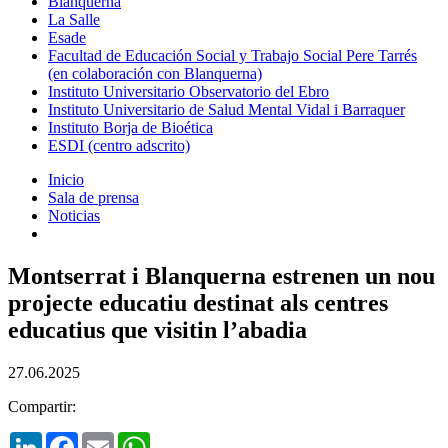
Blanquerna
La Salle
Esade
Facultad de Educación Social y Trabajo Social Pere Tarrés
(en colaboración con Blanquerna)
Instituto Universitario Observatorio del Ebro
Instituto Universitario de Salud Mental Vidal i Barraquer
Instituto Borja de Bioética
ESDI (centro adscrito)
Inicio
Sala de prensa
Noticias
Montserrat i Blanquerna estrenen un nou
projecte educatiu destinat als centres
educatius que visitin l’abadia
27.06.2025
Compartir:
LinkedIn
Facebook
Email
WhatsApp