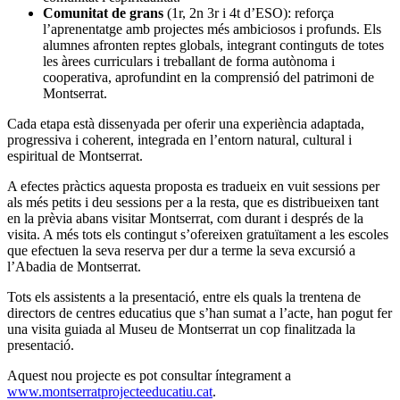
Comunitat de grans
(1r, 2n 3r i 4t d’ESO): reforça
l’aprenentatge amb projectes més ambiciosos i profunds. Els
alumnes afronten reptes globals, integrant continguts de totes
les àrees curriculars i treballant de forma autònoma i
cooperativa, aprofundint en la comprensió del patrimoni de
Montserrat.
Cada etapa està dissenyada per oferir una experiència adaptada,
progressiva i coherent, integrada en l’entorn natural, cultural i
espiritual de Montserrat.
A efectes pràctics aquesta proposta es tradueix en vuit sessions per
als més petits i deu sessions per a la resta, que es distribueixen tant
en la prèvia abans visitar Montserrat, com durant i després de la
visita. A més tots els contingut s’ofereixen gratuïtament a les escoles
que efectuen la seva reserva per dur a terme la seva excursió a
l’Abadia de Montserrat.
Tots els assistents a la presentació, entre els quals la trentena de
directors de centres educatius que s’han sumat a l’acte, han pogut fer
una visita guiada al Museu de Montserrat un cop finalitzada la
presentació.
Aquest nou projecte es pot consultar íntegrament a
www.montserratprojecteeducatiu.cat
.