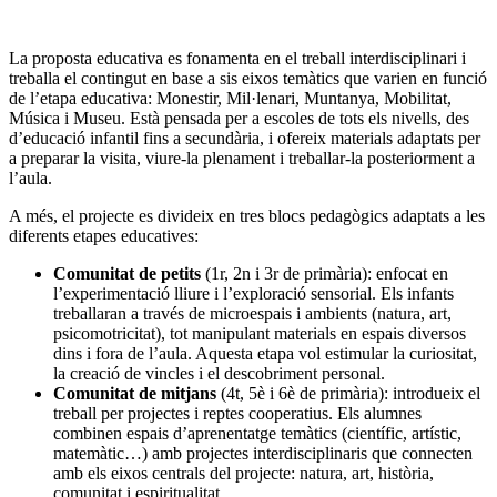
La proposta educativa es fonamenta en el treball interdisciplinari i
treballa el contingut en base a sis eixos temàtics que varien en funció
de l’etapa educativa: Monestir, Mil·lenari, Muntanya, Mobilitat,
Música i Museu. Està pensada per a escoles de tots els nivells, des
d’educació infantil fins a secundària, i ofereix materials adaptats per
a preparar la visita, viure-la plenament i treballar-la posteriorment a
l’aula.
A més, el projecte es divideix en tres blocs pedagògics adaptats a les
diferents etapes educatives:
Comunitat de petits
(1r, 2n i 3r de primària): enfocat en
l’experimentació lliure i l’exploració sensorial. Els infants
treballaran a través de microespais i ambients (natura, art,
psicomotricitat), tot manipulant materials en espais diversos
dins i fora de l’aula. Aquesta etapa vol estimular la curiositat,
la creació de vincles i el descobriment personal.
Comunitat de mitjans
(4t, 5è i 6è de primària): introdueix el
treball per projectes i reptes cooperatius. Els alumnes
combinen espais d’aprenentatge temàtics (científic, artístic,
matemàtic…) amb projectes interdisciplinaris que connecten
amb els eixos centrals del projecte: natura, art, història,
comunitat i espiritualitat.