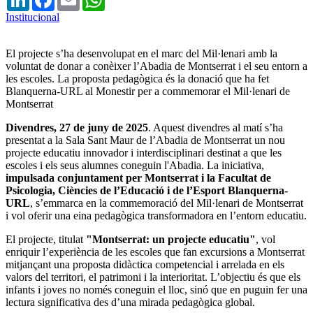
Institucional
El projecte s’ha desenvolupat en el marc del Mil·lenari amb la
voluntat de donar a conèixer l’Abadia de Montserrat i el seu entorn a
les escoles. La proposta pedagògica és la donació que ha fet
Blanquerna-URL al Monestir per a commemorar el Mil·lenari de
Montserrat
Divendres, 27 de juny de 2025
. Aquest divendres al matí s’ha
presentat a la Sala Sant Maur de l’Abadia de Montserrat un nou
projecte educatiu innovador i interdisciplinari destinat a que les
escoles i els seus alumnes coneguin l'Abadia. La iniciativa,
impulsada conjuntament per Montserrat i la Facultat de
Psicologia, Ciències de l’Educació i de l’Esport Blanquerna-
URL
, s’emmarca en la commemoració del Mil·lenari de Montserrat
i vol oferir una eina pedagògica transformadora en l’entorn educatiu.
El projecte, titulat
"Montserrat: un projecte educatiu"
, vol
enriquir l’experiència de les escoles que fan excursions a Montserrat
mitjançant una proposta didàctica competencial i arrelada en els
valors del territori, el patrimoni i la interioritat. L’objectiu és que els
infants i joves no només coneguin el lloc, sinó que en puguin fer una
lectura significativa des d’una mirada pedagògica global.