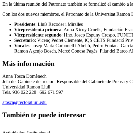
En la última reunión del Patronato también se formalizó el cambio a 
Con los dos nuevos miembros, el Patronato de la Universitat Ramon L
Presidente
: Lluís Recoder i Miralles
Vicepresidenta primera
: Anna Xicoy Cruells, Fundación Esa
Vicepresidente segundo
: Hno. Josep Espuny Crespo, FUNIT
Secretario
: Vicenç Pedret Clemente, IQS CETS Fundació Pri
Vocales
: Josep Maria Carbonell i Abelló, Pedro Fontana Garci
Ramon Agenjo Bosch, Mercè Conesa Pagès, Pilar del Barco Alad
Más información
Anna Tosca Domènech
Jefa del Gabinete del rector | Responsable del Gabinete de Prensa y 
Universidad Ramon Llull
Tels. 936 022 228 | 692 671 597
atosca@rectorat.url.edu
También te puede interesar
Actividades, Institucional