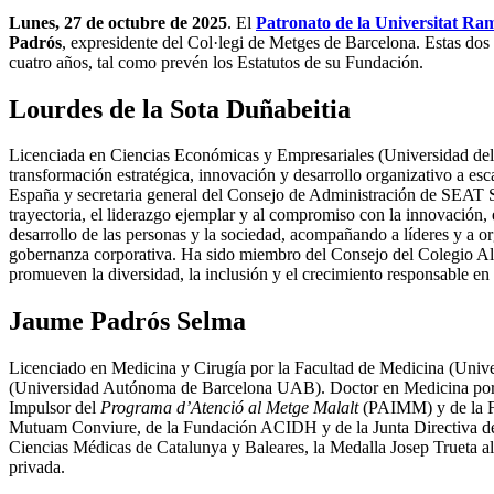
Lunes, 27 de octubre de 2025
. El
Patronato de la Universitat Ra
Padrós
, expresidente del Col·legi de Metges de Barcelona. Estas do
cuatro años, tal como prevén los Estatutos de su Fundación.
Lourdes de la Sota Duñabeitia
Licenciada en Ciencias Económicas y Empresariales (Universidad del P
transformación estratégica, innovación y desarrollo organizativo a esc
España y secretaria general del Consejo de Administración de SEAT 
trayectoria, el liderazgo ejemplar y al compromiso con la innovación, e
desarrollo de las personas y la sociedad, acompañando a líderes y a o
gobernanza corporativa. Ha sido miembro del Consejo del Colegio Alem
promueven la diversidad, la inclusión y el crecimiento responsable en
Jaume Padrós Selma
Licenciado en Medicina y Cirugía por la Facultad de Medicina (Unive
(Universidad Autónoma de Barcelona UAB). Doctor en Medicina por 
Impulsor del
Programa d’Atenció al Metge Malalt
(PAIMM) y de la Fu
Mutuam Conviure, de la Fundación ACIDH y de la Junta Directiva de 
Ciencias Médicas de Catalunya y Baleares, la Medalla Josep Trueta al
privada.