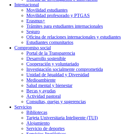
Internacional
Movilidad estudiantes
Movilidad profesorado y PTGAS
Erasmus+
Trámites para estudiantes internacionales
Seguro
Oficina de relaciones internacionales y estudiantes
Estudiantes comunitarios
Compromiso social
Portal de la Transparencia
Desarrollo sostenible
Cooperación y voluntariado
Investigación socialmente comprometida
Unidad de Igualdad y Diversidad
Medioambiente
Salud mental y bienestar
Becas y ayudas
Actividad pastoral
Consultas, quejas y sugerencias
Servicios
Bibliotecas
Tarjeta Universitaria Inteligente (TUI)
Alojamiento
Servicio de deportes
Servicios lingüísticos