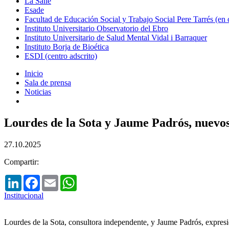
La Salle
Esade
Facultad de Educación Social y Trabajo Social Pere Tarrés (en
Instituto Universitario Observatorio del Ebro
Instituto Universitario de Salud Mental Vidal i Barraquer
Instituto Borja de Bioética
ESDI (centro adscrito)
Inicio
Sala de prensa
Noticias
Lourdes de la Sota y Jaume Padrós, nuev
27.10.2025
Compartir:
LinkedIn
Facebook
Email
WhatsApp
Institucional
Lourdes de la Sota, consultora independente, y Jaume Padrós, expres