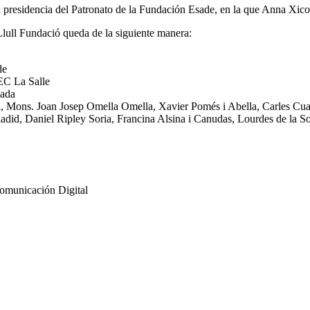
la presidencia del Patronato de la Fundación Esade, en la que Anna Xic
lull Fundació queda de la siguiente manera:
de
EC La Salle
vada
a, Mons. Joan Josep Omella Omella, Xavier Pomés i Abella, Carles Cua
id, Daniel Ripley Soria, Francina Alsina i Canudas, Lourdes de la S
Comunicación Digital