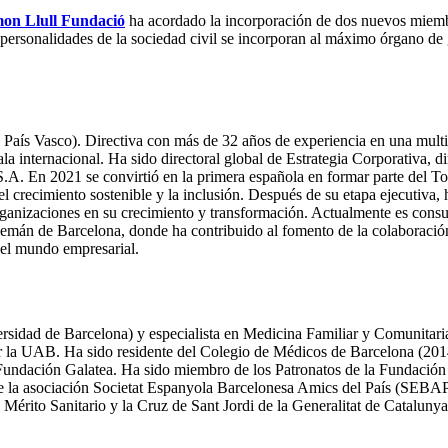
mon Llull Fundació
ha acordado la incorporación de dos nuevos miem
s personalidades de la sociedad civil se incorporan al máximo órgano 
aís Vasco). Directiva con más de 32 años de experiencia en una multina
ala internacional. Ha sido directoral global de Estrategia Corporativa,
S.A. En 2021 se convirtió en la primera española en formar parte del
l crecimiento sostenible y la inclusión. Después de su etapa ejecutiva, 
rganizaciones en su crecimiento y transformación. Actualmente es consul
án de Barcelona, donde ha contribuido al fomento de la colaboración ed
 el mundo empresarial.
rsidad de Barcelona) y especialista en Medicina Familiar y Comunitari
la UAB. Ha sido residente del Colegio de Médicos de Barcelona (201
ndación Galatea. Ha sido miembro de los Patronatos de la Fundación d
la asociación Societat Espanyola Barcelonesa Amics del País (SEBAP)
 Mérito Sanitario y la Cruz de Sant Jordi de la Generalitat de Catalun