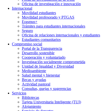
Oficina de investigación e innovación
Internacional
Movilidad estudiantes
Movilidad profesorado y PTGAS
Erasmus+
Trámites para estudiantes internacionales
Seguro
Oficina de relaciones internacionales y estudiantes
Estudiantes comunitarios
Compromiso social
Portal de la Transparencia
Desarrollo sostenible
Cooperación y voluntariado
Investigación socialmente comprometida
Unidad de Igualdad y Diversidad
Medioambiente
Salud mental y bienestar
Becas y ayudas
Actividad pastoral
Consultas, quejas y sugerencias
Servicios
Bibliotecas
Tarjeta Universitaria Inteligente (TUI)
Alojamiento
Servicio de deportes