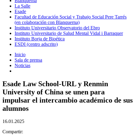
Blanquerna
La Salle
Esade
Facultad de Educación Social y Trabajo Social Pere Tarrés
(en colaboración con Blanquerna)
Instituto Universitario Observatorio del Ebro
Instituto Universitario de Salud Mental Vidal i Barraquer
Instituto Borja de Bioética
ESDI (centro adscrito)
Inicio
Sala de prensa
Noticias
Esade Law School-URL y Renmin
University of China se unen para
impulsar el intercambio académico de sus
alumnos
16.01.2025
Compartir: