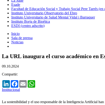
La Salle
Esade
Facultad de Educación Social y Trabajo Social Pere Tarrés (en
Instituto Universitario Observatorio del Ebro
Instituto Universitario de Salud Mental Vidal i Barraquer
Instituto Borja de Bioética
ESDI (centro adscrito)
Inicio
Sala de prensa
Noticias
La URL inaugura el curso académico en Es
09.10.2024
Compartir:
LinkedIn
Facebook
Email
WhatsApp
Institucional
La sostenibilidad y el uso responsable de la Inteligencia Artificial han 