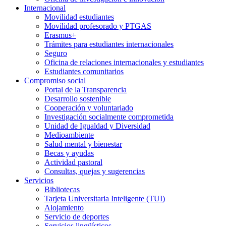
Internacional
Movilidad estudiantes
Movilidad profesorado y PTGAS
Erasmus+
Trámites para estudiantes internacionales
Seguro
Oficina de relaciones internacionales y estudiantes
Estudiantes comunitarios
Compromiso social
Portal de la Transparencia
Desarrollo sostenible
Cooperación y voluntariado
Investigación socialmente comprometida
Unidad de Igualdad y Diversidad
Medioambiente
Salud mental y bienestar
Becas y ayudas
Actividad pastoral
Consultas, quejas y sugerencias
Servicios
Bibliotecas
Tarjeta Universitaria Inteligente (TUI)
Alojamiento
Servicio de deportes
Servicios lingüísticos