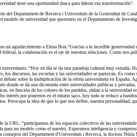
ersidad tiene una oportunidad única para liderar esa transformación”.
ción del Departament de Recerca i Universitats de la Generalitat de Ca
 el modelo de universidad que queremos en el Departamento de Investig
o con un agradecimiento a Elena Bou.“Gracias a la increíble generosidad
ad federal, la colaboración es el eje de nuestras relaciones. Como nos 
ma universitario: “Hoy en día se da una paradoja cultural muy extraña. H
s, los discursos, las escuelas y las universidades se parezcan. Es como s
debate sobre la multiplicación de la oferta universitaria en España. A
lato donde se da una dicotomía entre universidades públicas y privadas, 
s, en función de los colores de los partidos, sitúan a la universidad e
o interés por ponernos en el mismo saco, hoy todo se reduce a bandos.
retos. Preocupa la idea de que lo que nos define, nuestra personalidad, 
e la URL: “participamos de los espacios colectivos de las universidad
ida para un modelo como el nuestro. Esperamos inteligencia y comprensi
a consejera del Departament d'Universitats i Recerca, la doctora Núria 