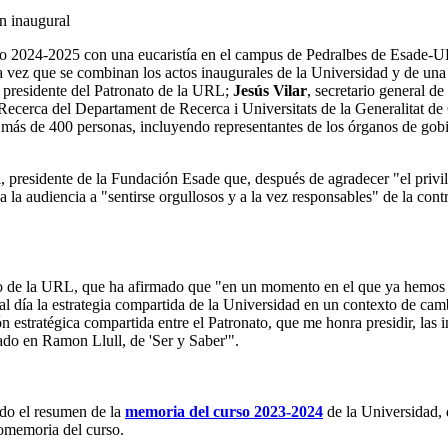
ón inaugural
o 2024-2025 con una eucaristía en el campus de Pedralbes de Esade-URL
vez que se combinan los actos inaugurales de la Universidad y de una d
, presidente del Patronato de la URL;
Jesús Vilar
, secretario general d
 Recerca del Departament de Recerca i Universitats de la Generalitat de
e más de 400 personas, incluyendo representantes de los órganos de gobi
a
, presidente de la Fundación Esade que, después de agradecer "el privil
a audiencia a "sentirse orgullosos y a la vez responsables" de la cont
to de la URL, que ha afirmado que "en un momento en el que ya hemos al
 al día la estrategia compartida de la Universidad en un contexto de ca
 estratégica compartida entre el Patronato, que me honra presidir, las i
rado en Ramon Llull, de 'Ser y Saber'"
.
ado el resumen de la
memoria del curso 2023-2024
de la Universidad,
eomemoria del curso.