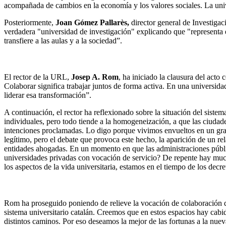
acompañada de cambios en la economía y los valores sociales. La univ
Posteriormente,
Joan Gómez Pallarès,
director general de Investiga
verdadera "universidad de investigación" explicando que "representa
transfiere a las aulas y a la sociedad”.
El rector de la URL,
Josep A. Rom
, ha iniciado la clausura del act
Colaborar significa trabajar juntos de forma activa. En una universid
liderar esa transformación”.
A continuación, el rector ha reflexionado sobre la situación del siste
individuales, pero todo tiende a la homogeneización, a que las ciudade
intenciones proclamadas. Lo digo porque vivimos envueltos en un gran 
legítimo, pero el debate que provoca este hecho, la aparición de un re
entidades ahogadas. En un momento en que las administraciones pública
universidades privadas con vocación de servicio? De repente hay much
los aspectos de la vida universitaria, estamos en el tiempo de los dec
Rom ha proseguido poniendo de relieve la vocación de colaboración d
sistema universitario catalán. Creemos que en estos espacios hay cab
distintos caminos. Por eso deseamos la mejor de las fortunas a la nuev