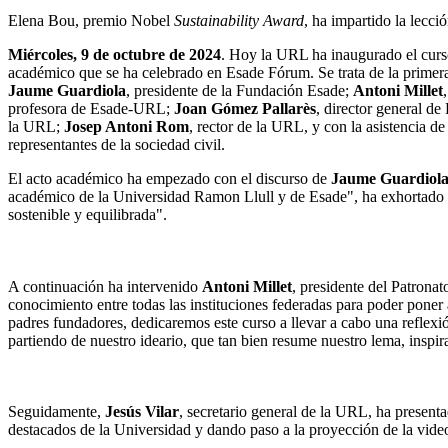
Elena Bou, premio Nobel
Sustainability Award
, ha impartido la lecci
Miércoles, 9 de octubre de 2024
. Hoy la URL ha inaugurado el curs
académico que se ha celebrado en Esade Fórum. Se trata de la primera 
Jaume Guardiola
, presidente de la Fundación Esade;
Antoni Millet
profesora de Esade-URL;
Joan Gómez Pallarès
, director general de
la URL;
Josep Antoni Rom
, rector de la URL, y con la asistencia d
representantes de la sociedad civil.
El acto académico ha empezado con el discurso de
Jaume
Guardiol
académico de la Universidad Ramon Llull y de Esade", ha exhortado a l
sostenible y equilibrada".
A continuación ha intervenido
Antoni
Millet
, presidente del Patrona
conocimiento entre todas las instituciones federadas para poder poner
padres fundadores, dedicaremos este curso a llevar a cabo una reflexión
partiendo de nuestro ideario, que tan bien resume nuestro lema, inspi
Seguidamente,
Jesús
Vilar
, secretario general de la URL, ha present
destacados de la Universidad y dando paso a la proyección de la vid