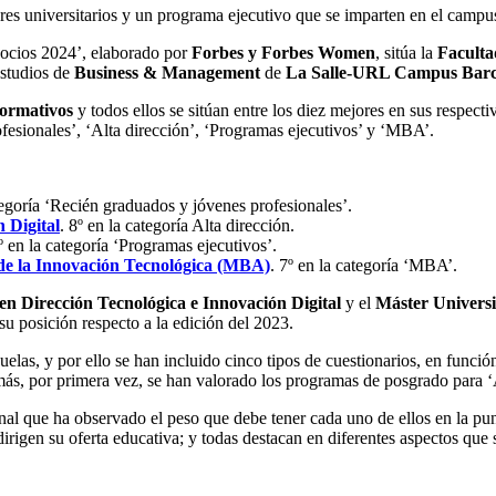
res universitarios y un programa ejecutivo que se imparten en el camp
gocios 2024’, elaborado por
Forbes y Forbes Women
, sitúa la
Facultad
estudios de
Business & Management
de
La Salle-URL Campus Barc
ormativos
y todos ellos se sitúan entre los diez mejores en sus respecti
esionales’, ‘Alta dirección’, ‘Programas ejecutivos’ y ‘MBA’.
ategoría ‘Recién graduados y jóvenes profesionales’.
 Digital
. 8º en la categoría Alta dirección.
º en la categoría ‘Programas ejecutivos’.
 de la Innovación Tecnológica (MBA)
. 7º en la categoría ‘MBA’.
en Dirección Tecnológica e Innovación Digital
y el
Máster Universi
u posición respecto a la edición del 2023.
uelas, y por ello se han incluido cinco tipos de cuestionarios, en funció
más, por primera vez, se han valorado los programas de posgrado para 
onal que ha observado el peso que debe tener cada uno de ellos en la pu
 dirigen su oferta educativa; y todas destacan en diferentes aspectos qu