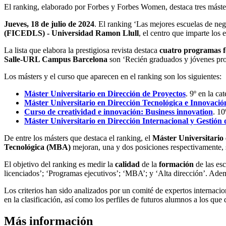
El ranking, elaborado por Forbes y Forbes Women, destaca tres máste
Jueves, 18 de julio de 2024
. El ranking ‘Las mejores escuelas de ne
(FICEDLS) - Universidad Ramon Llull
, el centro que imparte los 
La lista que elabora la prestigiosa revista destaca
cuatro programas f
Salle-URL Campus Barcelona
son ‘Recién graduados y jóvenes prof
Los másters y el curso que aparecen en el ranking son los siguientes:
Máster Universitario en Dirección de Proyectos
. 9º en la c
Máster Universitario en Dirección Tecnológica e Innovación
Curso de creatividad e innovación: Business innovation
. 10
Máster Universitario en Dirección Internacional y Gestión
De entre los másters que destaca el ranking, el
Máster Universitario 
Tecnológica (MBA)
mejoran, una y dos posiciones respectivamente, s
El objetivo del ranking es medir la
calidad
de la
formación
de las esc
licenciados’; ‘Programas ejecutivos’; ‘MBA’; y ‘Alta dirección’. Ade
Los criterios han sido analizados por un comité de expertos internaci
en la clasificación, así como los perfiles de futuros alumnos a los que
Más información