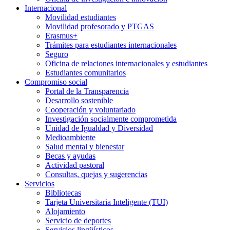
Internacional
Movilidad estudiantes
Movilidad profesorado y PTGAS
Erasmus+
Trámites para estudiantes internacionales
Seguro
Oficina de relaciones internacionales y estudiantes
Estudiantes comunitarios
Compromiso social
Portal de la Transparencia
Desarrollo sostenible
Cooperación y voluntariado
Investigación socialmente comprometida
Unidad de Igualdad y Diversidad
Medioambiente
Salud mental y bienestar
Becas y ayudas
Actividad pastoral
Consultas, quejas y sugerencias
Servicios
Bibliotecas
Tarjeta Universitaria Inteligente (TUI)
Alojamiento
Servicio de deportes
Servicios lingüísticos