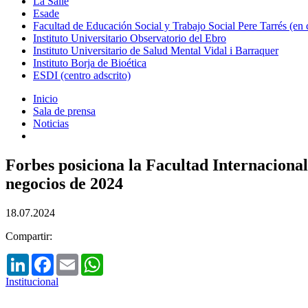
La Salle
Esade
Facultad de Educación Social y Trabajo Social Pere Tarrés (en
Instituto Universitario Observatorio del Ebro
Instituto Universitario de Salud Mental Vidal i Barraquer
Instituto Borja de Bioética
ESDI (centro adscrito)
Inicio
Sala de prensa
Noticias
Forbes posiciona la Facultad Internaciona
negocios de 2024
18.07.2024
Compartir:
LinkedIn
Facebook
Email
WhatsApp
Institucional