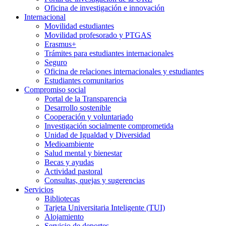
Oficina de investigación e innovación
Internacional
Movilidad estudiantes
Movilidad profesorado y PTGAS
Erasmus+
Trámites para estudiantes internacionales
Seguro
Oficina de relaciones internacionales y estudiantes
Estudiantes comunitarios
Compromiso social
Portal de la Transparencia
Desarrollo sostenible
Cooperación y voluntariado
Investigación socialmente comprometida
Unidad de Igualdad y Diversidad
Medioambiente
Salud mental y bienestar
Becas y ayudas
Actividad pastoral
Consultas, quejas y sugerencias
Servicios
Bibliotecas
Tarjeta Universitaria Inteligente (TUI)
Alojamiento
Servicio de deportes