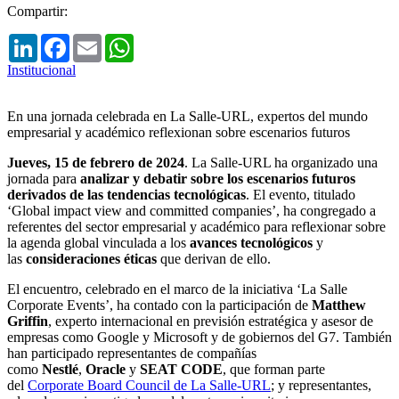
Compartir:
LinkedIn
Facebook
Email
WhatsApp
Institucional
En una jornada celebrada en La Salle-URL, expertos del mundo
empresarial y académico reflexionan sobre escenarios futuros
Jueves, 15 de febrero de 2024
. La Salle-URL ha organizado una
jornada para
analizar y debatir sobre los escenarios futuros
derivados de las tendencias tecnológicas
. El evento, titulado
‘Global impact view and committed companies’, ha congregado a
referentes del sector empresarial y académico para reflexionar sobre
la agenda global vinculada a los
avances tecnológicos
y
las
consideraciones éticas
que derivan de ello.
El encuentro, celebrado en el marco de la iniciativa ‘La Salle
Corporate Events’, ha contado con la participación de
Matthew
Griffin
, experto internacional en previsión estratégica y asesor de
empresas como Google y Microsoft y de gobiernos del G7. También
han participado representantes de compañías
como
Nestlé
,
Oracle
y
SEAT CODE
, que forman parte
del
Corporate Board Council de La Salle-URL
; y representantes,