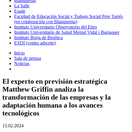
Blanquerna
La Salle
Esade
Facultad de Educación Social y Trabajo Social Pere Tarrés
(en colaboración con Blanquerna)
Instituto Universitario Observatorio del Ebro
Instituto Universitario de Salud Mental Vidal i Barraquer
Instituto Borja de Bioética
ESDI (centro adscrito)
Inicio
Sala de prensa
Noticias
El experto en previsión estratégica
Matthew Griffin analiza la
transformación de las empresas y la
adaptación humana a los avances
tecnológicos
15.02.2024