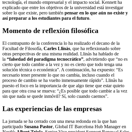
tecnología, el mundo empresarial y el impacto social. Kennett ha
explicado que entre los objetivos de la universidad está investigar
sobre lo que existe, pero también
pensar en lo que aún no existe y
así preparar a los estudiantes para el futuro
.
Momento de reflexión filosófica
El contrapunto de la conferencia lo ha realizado el decano de la
Facultad de Filosofía,
Carles Llinàs
, que ha reflexionado sobre
otras perspectivas de una misma realidad. Llinàs ha hablado de
la
“falsedad del paradigma tecnocrático”
, advirtiendo que “no es
cierto que todo cambie a la vez y no es cierto que todo tenga una
solución técnica o económica”. A continuación, ha expuesto: “Es
necesario tener presente lo que no cambia, incluso cuando el
proceso de cambio se ha vuelto inmensamente rápido”. Llinàs ha
puesto el foco en la importancia de que algo tiene que estar quieto
para que otra cosa se mueva: “¿Es posible que todo cambie a la vez
sin que nada se quede inmóvil? Sí, solo cuando caemos”.
Las experiencias de las empresas
La jornada se ha cerrado con una mesa redonda en la que han
participado
Susana Pastor
, Global IT Barcelona Hub Manager en
Nestlé;
Albert Triola
, Senior Vice president Support Renewal Sales