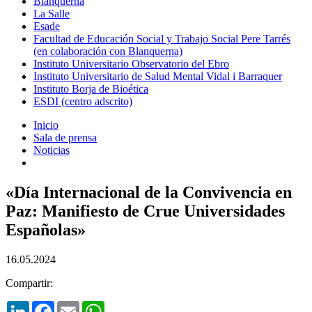
Blanquerna
La Salle
Esade
Facultad de Educación Social y Trabajo Social Pere Tarrés
(en colaboración con Blanquerna)
Instituto Universitario Observatorio del Ebro
Instituto Universitario de Salud Mental Vidal i Barraquer
Instituto Borja de Bioética
ESDI (centro adscrito)
Inicio
Sala de prensa
Noticias
«Día Internacional de la Convivencia en
Paz: Manifiesto de Crue Universidades
Españolas»
16.05.2024
Compartir:
LinkedIn
Facebook
Email
WhatsApp