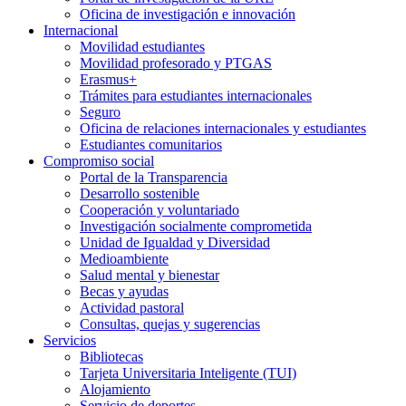
Oficina de investigación e innovación
Internacional
Movilidad estudiantes
Movilidad profesorado y PTGAS
Erasmus+
Trámites para estudiantes internacionales
Seguro
Oficina de relaciones internacionales y estudiantes
Estudiantes comunitarios
Compromiso social
Portal de la Transparencia
Desarrollo sostenible
Cooperación y voluntariado
Investigación socialmente comprometida
Unidad de Igualdad y Diversidad
Medioambiente
Salud mental y bienestar
Becas y ayudas
Actividad pastoral
Consultas, quejas y sugerencias
Servicios
Bibliotecas
Tarjeta Universitaria Inteligente (TUI)
Alojamiento
Servicio de deportes