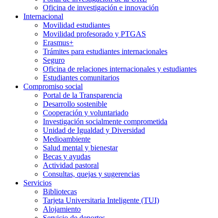
Oficina de investigación e innovación
Internacional
Movilidad estudiantes
Movilidad profesorado y PTGAS
Erasmus+
Trámites para estudiantes internacionales
Seguro
Oficina de relaciones internacionales y estudiantes
Estudiantes comunitarios
Compromiso social
Portal de la Transparencia
Desarrollo sostenible
Cooperación y voluntariado
Investigación socialmente comprometida
Unidad de Igualdad y Diversidad
Medioambiente
Salud mental y bienestar
Becas y ayudas
Actividad pastoral
Consultas, quejas y sugerencias
Servicios
Bibliotecas
Tarjeta Universitaria Inteligente (TUI)
Alojamiento
Servicio de deportes