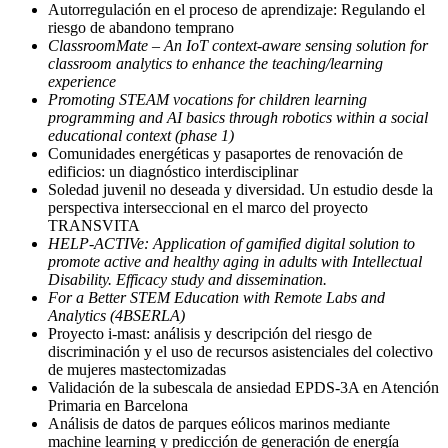
Autorregulación en el proceso de aprendizaje: Regulando el
riesgo de abandono temprano
ClassroomMate – An IoT context-aware sensing solution for
classroom analytics to enhance the teaching/learning
experience
Promoting STEAM vocations for children learning
programming and AI basics through robotics within a social
educational context (phase 1)
Comunidades energéticas y pasaportes de renovación de
edificios: un diagnóstico interdisciplinar
Soledad juvenil no deseada y diversidad. Un estudio desde la
perspectiva interseccional en el marco del proyecto
TRANSVITA
HELP-ACTIVe: Application of gamified digital solution to
promote active and healthy aging in adults with Intellectual
Disability. Efficacy study and dissemination.
For a Better STEM Education with Remote Labs and
Analytics (4BSERLA)
Proyecto i-mast: análisis y descripción del riesgo de
discriminación y el uso de recursos asistenciales del colectivo
de mujeres mastectomizadas
Validación de la subescala de ansiedad EPDS-3A en Atención
Primaria en Barcelona
Análisis de datos de parques eólicos marinos mediante
machine learning y predicción de generación de energía