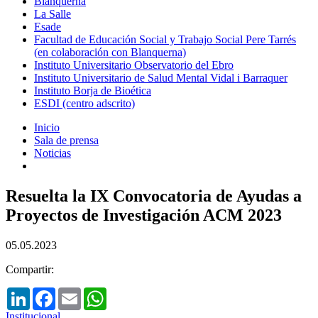
Blanquerna
La Salle
Esade
Facultad de Educación Social y Trabajo Social Pere Tarrés
(en colaboración con Blanquerna)
Instituto Universitario Observatorio del Ebro
Instituto Universitario de Salud Mental Vidal i Barraquer
Instituto Borja de Bioética
ESDI (centro adscrito)
Inicio
Sala de prensa
Noticias
Resuelta la IX Convocatoria de Ayudas a
Proyectos de Investigación ACM 2023
05.05.2023
Compartir:
LinkedIn
Facebook
Email
WhatsApp
Institucional