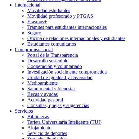
Internacional
Movilidad estudiantes
Movilidad profesorado y PTGAS
Erasmus+
Trámites para estudiantes internacionales
Seguro
Oficina de relaciones internacionales y estudiantes
Estudiantes comunitarios
Compromiso social
Portal de la Transparencia
Desarrollo sostenible
Cooperación y voluntariado
Investigación socialmente comprometida
Unidad de Igualdad y Diversidad
Medioambiente
Salud mental y bienestar
Becas y ayudas
Actividad pastoral
Consultas, quejas y sugerencias
Servicios
Bibliotecas
Tarjeta Universitaria Inteligente (TUI)
Alojamiento
Servicio de deportes
Servicios lingüísticos