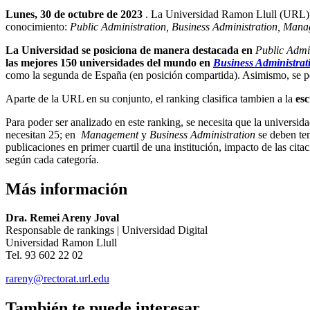
Lunes, 30 de octubre de 2023
. La Universidad Ramon Llull (URL) s
conocimiento:
Public Administration, Business Administration, Man
La Universidad se posiciona de manera destacada en
Public Admin
las mejores 150 universidades del mundo en
Business Administrat
como la segunda de España (en posición compartida). Asimismo, se 
Aparte de la URL en su conjunto, el ranking clasifica tambien a la
es
Para poder ser analizado en este ranking, se necesita que la universi
necesitan 25; en
Management
y
Business Administration
se deben te
publicaciones en primer cuartil de una institución, impacto de las cit
según cada categoría.
Más información
Dra. Remei Areny Joval
Responsable de rankings | Universidad Digital
Universidad Ramon Llull
Tel. 93 602 22 02
rareny@rectorat.url.edu
También te puede interesar