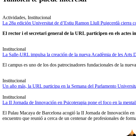
Actividades, Institucional
La 28a edición Universitat de d’Estiu Ramon Llull Puigcerdà cierra c
El rector i el secretari general de la URL participen en els actes in
Institucional
La Salle-URL impulsa la creación de la nueva Acadèmia de les Arts D
El campus es uno de los dos patrocinadores fundacionales de la nueva 
Institucional
Un año más, la URL participa en la Semana del Parlamento Universitar
Institucional
La II Jornada de Innovación en Psicoterapia pone el foco en la ment
El Palau Macaya de Barcelona acogió la II Jornada de Innovación en 
encuentro que reunió a cerca de un centenar de profesionales de forma