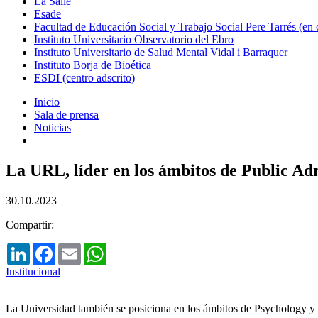
La Salle
Esade
Facultad de Educación Social y Trabajo Social Pere Tarrés (en
Instituto Universitario Observatorio del Ebro
Instituto Universitario de Salud Mental Vidal i Barraquer
Instituto Borja de Bioética
ESDI (centro adscrito)
Inicio
Sala de prensa
Noticias
La URL, líder en los ámbitos de Public Ad
30.10.2023
Compartir:
LinkedIn
Facebook
Email
WhatsApp
Institucional
La Universidad también se posiciona en los ámbitos de Psychology y