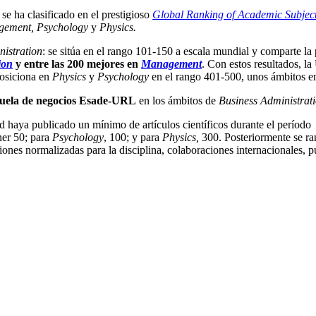
e ha clasificado en el prestigioso
Global Ranking of Academic Subjec
agement, Psychology
y
Physics.
istration
: se sitúa en el rango 101-150 a escala mundial y comparte 
ion
y entre las 200 mejores en
Management
. Con estos resultados, l
posiciona en
Physics
y
Psychology
en el rango 401-500, unos ámbitos en
cuela de negocios Esade-URL
en los ámbitos de
Business Administrat
dad haya publicado un mínimo de artículos científicos durante el período
ner 50; para
Psychology
, 100; y para
Physics,
300. Posteriormente se ra
aciones normalizadas para la disciplina, colaboraciones internacionales,