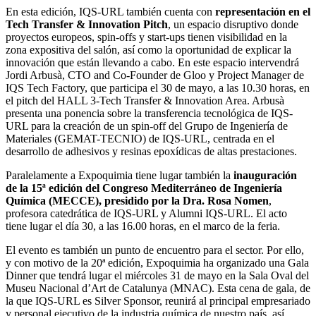
En esta edición, IQS-URL también cuenta con
representación en el
Tech Transfer & Innovation Pitch
, un espacio disruptivo donde
proyectos europeos, spin-offs y start-ups tienen visibilidad en la
zona expositiva del salón, así como la oportunidad de explicar la
innovación que están llevando a cabo. En este espacio intervendrá
Jordi Arbusà, CTO and Co-Founder de Gloo y Project Manager de
IQS Tech Factory, que participa el 30 de mayo, a las 10.30 horas, en
el pitch del HALL 3-Tech Transfer & Innovation Area. Arbusà
presenta una ponencia sobre la transferencia tecnológica de IQS-
URL para la creación de un spin-off del Grupo de Ingeniería de
Materiales (GEMAT-TECNIO) de IQS-URL, centrada en el
desarrollo de adhesivos y resinas epoxídicas de altas prestaciones.
Paralelamente a Expoquimia tiene lugar también la
inauguración
de la 15ª edición del Congreso Mediterráneo de Ingeniería
Química (MECCE), presidido por la Dra. Rosa Nomen
,
profesora catedrática de IQS-URL y Alumni IQS-URL. El acto
tiene lugar el día 30, a las 16.00 horas, en el marco de la feria.
El evento es también un punto de encuentro para el sector. Por ello,
y con motivo de la 20ª edición, Expoquimia ha organizado una Gala
Dinner que tendrá lugar el miércoles 31 de mayo en la Sala Oval del
Museu Nacional d’Art de Catalunya (MNAC). Esta cena de gala, de
la que IQS-URL es Silver Sponsor, reunirá al principal empresariado
y personal ejecutivo de la industria química de nuestro país, así