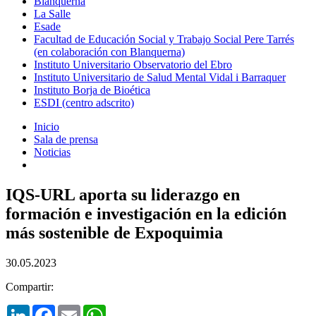
Blanquerna
La Salle
Esade
Facultad de Educación Social y Trabajo Social Pere Tarrés
(en colaboración con Blanquerna)
Instituto Universitario Observatorio del Ebro
Instituto Universitario de Salud Mental Vidal i Barraquer
Instituto Borja de Bioética
ESDI (centro adscrito)
Inicio
Sala de prensa
Noticias
IQS-URL aporta su liderazgo en
formación e investigación en la edición
más sostenible de Expoquimia
30.05.2023
Compartir:
LinkedIn
Facebook
Email
WhatsApp