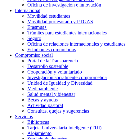
Oficina de investigación e innovación
Internacional
Movilidad estudiantes
Movilidad profesorado y PTGAS
Erasmus+
Trámites para estudiantes internacionales
Seguro
Oficina de relaciones internacionales y estudiantes
Estudiantes comunitarios
Compromiso social
Portal de la Transparencia
Desarrollo sostenible
Cooperación y voluntariado
Investigación socialmente comprometida
Unidad de Igualdad y Diversidad
Medioambiente
Salud mental y bienestar
Becas y ayudas
Actividad pastoral
Consultas, quejas y sugerencias
Servicios
Bibliotecas
Tarjeta Universitaria Inteligente (TUI)
Alojamiento
Servicio de deportes