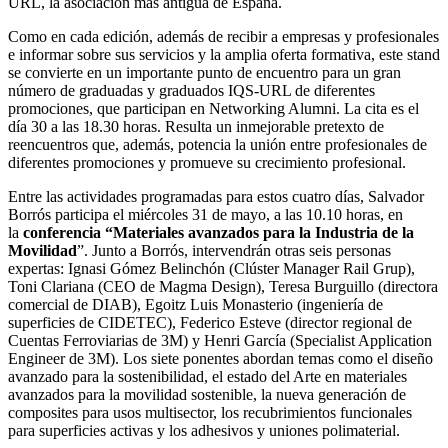
URL, la asociación más antigua de España.
Como en cada edición, además de recibir a empresas y profesionales
e informar sobre sus servicios y la amplia oferta formativa, este stand
se convierte en un importante punto de encuentro para un gran
número de graduadas y graduados IQS-URL de diferentes
promociones, que participan en Networking Alumni. La cita es el
día 30 a las 18.30 horas. Resulta un inmejorable pretexto de
reencuentros que, además, potencia la unión entre profesionales de
diferentes promociones y promueve su crecimiento profesional.
Entre las actividades programadas para estos cuatro días, Salvador
Borrós participa el miércoles 31 de mayo, a las 10.10 horas, en
la
conferencia “Materiales avanzados para la Industria de la
Movilidad
”. Junto a Borrós, intervendrán otras seis personas
expertas: Ignasi Gómez Belinchón (Clúster Manager Rail Grup),
Toni Clariana (CEO de Magma Design), Teresa Burguillo (directora
comercial de DIAB), Egoitz Luis Monasterio (ingeniería de
superficies de CIDETEC), Federico Esteve (director regional de
Cuentas Ferroviarias de 3M) y Henri García (Specialist Application
Engineer de 3M). Los siete ponentes abordan temas como el diseño
avanzado para la sostenibilidad, el estado del Arte en materiales
avanzados para la movilidad sostenible, la nueva generación de
composites para usos multisector, los recubrimientos funcionales
para superficies activas y los adhesivos y uniones polimaterial.