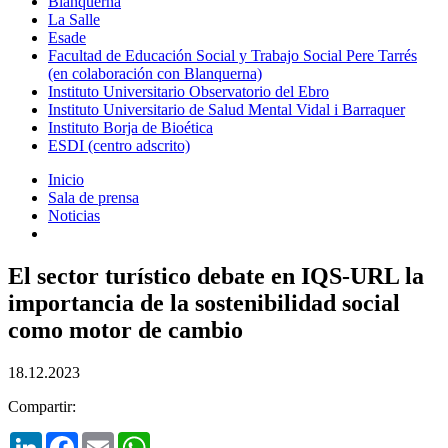
Blanquerna
La Salle
Esade
Facultad de Educación Social y Trabajo Social Pere Tarrés
(en colaboración con Blanquerna)
Instituto Universitario Observatorio del Ebro
Instituto Universitario de Salud Mental Vidal i Barraquer
Instituto Borja de Bioética
ESDI (centro adscrito)
Inicio
Sala de prensa
Noticias
El sector turístico debate en IQS-URL la
importancia de la sostenibilidad social
como motor de cambio
18.12.2023
Compartir:
LinkedIn
Facebook
Email
WhatsApp