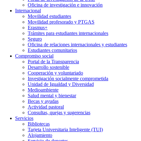
Oficina de investigación e innovación
Internacional
Movilidad estudiantes
Movilidad profesorado y PTGAS
Erasmus+
Trámites para estudiantes internacionales
Seguro
Oficina de relaciones internacionales y estudiantes
Estudiantes comunitarios
Compromiso social
Portal de la Transparencia
Desarrollo sostenible
Cooperación y voluntariado
Investigación socialmente comprometida
Unidad de Igualdad y Diversidad
Medioambiente
Salud mental y bienestar
Becas y ayudas
Actividad pastoral
Consultas, quejas y sugerencias
Servicios
Bibliotecas
Tarjeta Universitaria Inteligente (TUI)
Alojamiento
Servicio de deportes