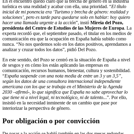
En el encuentro quedó claro que la brecha de género en la industria
turística es una realidad y acabar con ella, una prioridad. “
El título
inicial de mi ponencia era ‘Turismo y brecha de género: realidad y
soluciones’, pero es tarde para quedarse solo en hablar: hoy quiero
hacer una llamada urgente a la acción
”, instó
Mireia del Pozo,
presidenta del Centro de Estudios de las Mujeres de Europa
. La
experta recordó que, el septiembre pasado, el titular en los medios de
comunicación era que la ocupación en España había subido como
nunca. “No nos quedemos solo en los datos positivos, aprendamos a
analizar y cruzar todos los datos”, pidió Del Pozo.
En este sentido, del Pozo se centró en la situación de España a nivel
de sesgos y en cómo los están aplicando las empresas en
comunicación, recursos humanos, bienestar, cultura y sostenibilidad.
“
España suspende con una nota media de entre un 3 y un 3,5”,
según los datos de una consultora internacional independiente
americana con los que se trabaja en el Ministerio de la Agenda
2030 –afirmó-, lo que significa que España no sabe aprovechar lo
que tiene ni a nivel legal, ni tecnológico, ni de talento..
.”. Por ello,
insistió en la necesidad inminente de un cambio que pase por
interiorizar la perspectiva de género.
Por obligación o por convicción
De pasar a la acción se habló también en las dos mesas redondas