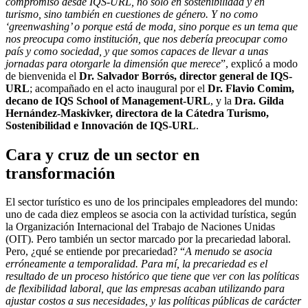
compromiso desde IQS-URL, no solo en sostenibilidad y en
turismo, sino también en cuestiones de género. Y no como
‘greenwashing’ o porque está de moda, sino porque es un tema que
nos preocupa como institución, que nos debería preocupar como
país y como sociedad, y que somos capaces de llevar a unas
jornadas para otorgarle la dimensión que merece
”, explicó a modo
de bienvenida el
Dr. Salvador Borrós, director general de IQS-
URL
; acompañado en el acto inaugural por el
Dr. Flavio Comim,
decano de IQS School of Management-URL
, y la
Dra. Gilda
Hernández-Maskivker, directora de la Cátedra Turismo,
Sostenibilidad e Innovación de IQS-URL
.
Cara y cruz de un sector en
transformación
El sector turístico es uno de los principales empleadores del mundo:
uno de cada diez empleos se asocia con la actividad turística, según
la Organización Internacional del Trabajo de Naciones Unidas
(OIT). Pero también un sector marcado por la precariedad laboral.
Pero, ¿qué se entiende por precariedad? “
A menudo se asocia
erróneamente a temporalidad. Para mí, la precariedad es el
resultado de un proceso histórico que tiene que ver con las políticas
de flexibilidad laboral, que las empresas acaban utilizando para
ajustar costos a sus necesidades, y las políticas públicas de carácter