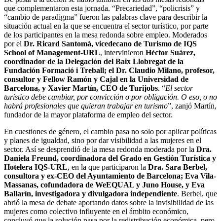
que complementaron esta jornada. “Precariedad”, “policrisis” y
“cambio de paradigma” fueron las palabras clave para describir la
situación actual en la que se encuentra el sector turístico, por parte
de los participantes en la mesa redonda sobre empleo. Moderados
por el
Dr. Ricard Santomà, vicedecano de Turismo de IQS
School of Management-URL
, intervinieron
Héctor Suárez,
coordinador de la Delegación del Baix Llobregat de la
Fundación Formació i Treball; el Dr. Claudio Milano, profesor,
consultor y Fellow Ramón y Cajal en la Universidad de
Barcelona, y Xavier Martín, CEO de Turijobs
. “
El sector
turístico debe cambiar, por convicción o por obligación. O eso, o no
habrá profesionales que quieran trabajar en turismo
”, zanjó Martín,
fundador de la mayor plataforma de empleo del sector.
En cuestiones de género, el cambio pasa no solo por aplicar políticas
y planes de igualdad, sino por dar visibilidad a las mujeres en el
sector. Así se desprendió de la mesa redonda moderada por la
Dra.
Daniela Freund, coordinadora del Grado en Gestión Turística y
Hotelera IQS-URL
, en la que participaron la
Dra. Sara Berbel,
consultora y ex-CEO del Ayuntamiento de Barcelona; Eva Vila-
Massanas, cofundadora de WeEQUAL y Juno House, y Eva
Ballarín, investigadora y divulgadora independiente
. Berbel, que
abrió la mesa de debate aportando datos sobre la invisibilidad de las
mujeres como colectivo influyente en el ámbito económico,
concluyó que la solución pasa por la redistribución económica, pero