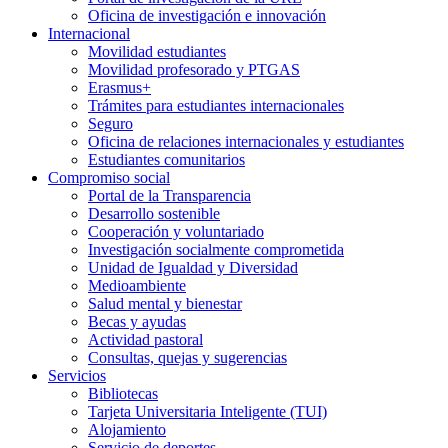
Oficina de investigación e innovación
Internacional
Movilidad estudiantes
Movilidad profesorado y PTGAS
Erasmus+
Trámites para estudiantes internacionales
Seguro
Oficina de relaciones internacionales y estudiantes
Estudiantes comunitarios
Compromiso social
Portal de la Transparencia
Desarrollo sostenible
Cooperación y voluntariado
Investigación socialmente comprometida
Unidad de Igualdad y Diversidad
Medioambiente
Salud mental y bienestar
Becas y ayudas
Actividad pastoral
Consultas, quejas y sugerencias
Servicios
Bibliotecas
Tarjeta Universitaria Inteligente (TUI)
Alojamiento
Servicio de deportes