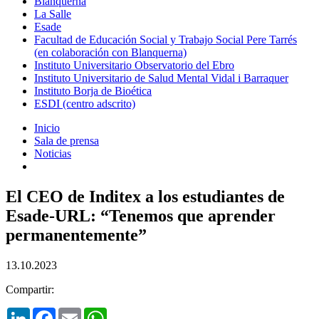
Blanquerna
La Salle
Esade
Facultad de Educación Social y Trabajo Social Pere Tarrés
(en colaboración con Blanquerna)
Instituto Universitario Observatorio del Ebro
Instituto Universitario de Salud Mental Vidal i Barraquer
Instituto Borja de Bioética
ESDI (centro adscrito)
Inicio
Sala de prensa
Noticias
El CEO de Inditex a los estudiantes de
Esade-URL: “Tenemos que aprender
permanentemente”
13.10.2023
Compartir:
LinkedIn
Facebook
Email
WhatsApp