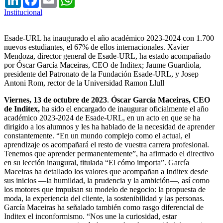
Institucional
Esade-URL ha inaugurado el año académico 2023-2024 con 1.700
nuevos estudiantes, el 67% de ellos internacionales. Xavier
Mendoza, director general de Esade-URL, ha estado acompañado
por Óscar García Maceiras, CEO de Inditex; Jaume Guardiola,
presidente del Patronato de la Fundación Esade-URL, y Josep
Antoni Rom, rector de la Universidad Ramon Llull
Viernes, 13 de octubre de 2023
.
Óscar García Maceiras, CEO
de Inditex,
ha sido el encargado de inaugurar oficialmente el año
académico 2023-2024 de Esade-URL, en un acto en que se ha
dirigido a los alumnos y les ha hablado de la necesidad de aprender
constantemente. “En un mundo complejo como el actual, el
aprendizaje os acompañará el resto de vuestra carrera profesional.
Tenemos que aprender permanentemente”, ha afirmado el directivo
en su lección inaugural, titulada “El cómo importa”. García
Maceiras ha detallado los valores que acompañan a Inditex desde
sus inicios —la humildad, la prudencia y la ambición—, así como
los motores que impulsan su modelo de negocio: la propuesta de
moda, la experiencia del cliente, la sostenibilidad y las personas.
García Maceiras ha señalado también como rasgo diferencial de
Inditex el inconformismo. “Nos une la curiosidad, estar