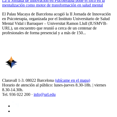
La II Jornada de Innovación en Psicoterapia pone el foco en la
mentalización como motor de transformación en salud mental
El Palau Macaya de Barcelona acogió la II Jornada de Innovación
en Psicoterapia, organizada por el Instituto Universitario de Salud
Mental Vidal i Barraquer – Universitat Ramon Llull (IUSMVB-
URL), un encuentro que reunió a cerca de un centenar de
profesionales de forma presencial y a más de 150...
Claravall 1-3. 08022 Barcelona
(ubícame en el mapa)
Horario de atención al público: lunes-jueves 8.30-18h. | viernes
8.30-14.30h.
Tel. 936 022 200 ·
info@url.edu