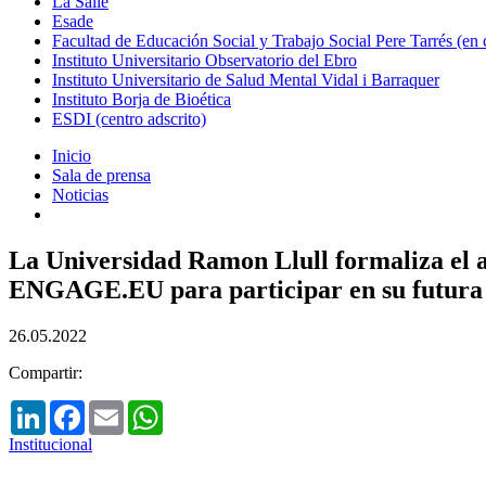
La Salle
Esade
Facultad de Educación Social y Trabajo Social Pere Tarrés (en
Instituto Universitario Observatorio del Ebro
Instituto Universitario de Salud Mental Vidal i Barraquer
Instituto Borja de Bioética
ESDI (centro adscrito)
Inicio
Sala de prensa
Noticias
La Universidad Ramon Llull formaliza el a
ENGAGE.EU para participar en su futura
26.05.2022
Compartir:
LinkedIn
Facebook
Email
WhatsApp
Institucional