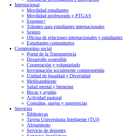
Internacional
Movilidad estudiantes
Movilidad profesorado y PTGAS
Erasmus+
Trámites para estudiantes internacionales
Seguro
Oficina de relaciones internacionales y estudiantes
Estudiantes comunitarios
Compromiso social
Portal de la Transparencia
Desarrollo sostenible
Cooperación y voluntariado
Investigación socialmente comprometida
Unidad de Igualdad y Diversidad
Medioambiente
Salud mental y bienestar
Becas y ayudas
Actividad pastoral
Consultas, quejas y sugerencias
Servicios
Bibliotecas
Tarjeta Universitaria Inteligente (TUI)
Alojamiento
Servicio de deportes
Servicios lingüísticos