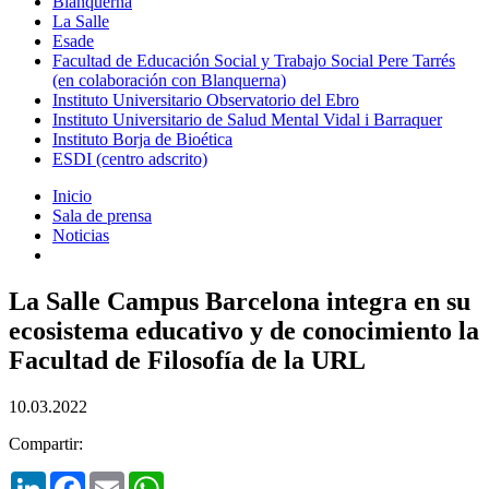
Blanquerna
La Salle
Esade
Facultad de Educación Social y Trabajo Social Pere Tarrés
(en colaboración con Blanquerna)
Instituto Universitario Observatorio del Ebro
Instituto Universitario de Salud Mental Vidal i Barraquer
Instituto Borja de Bioética
ESDI (centro adscrito)
Inicio
Sala de prensa
Noticias
La Salle Campus Barcelona integra en su
ecosistema educativo y de conocimiento la
Facultad de Filosofía de la URL
10.03.2022
Compartir:
LinkedIn
Facebook
Email
WhatsApp