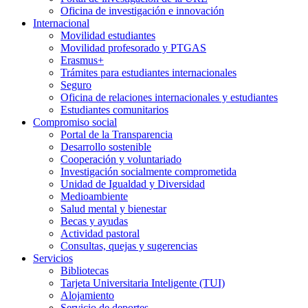
Oficina de investigación e innovación
Internacional
Movilidad estudiantes
Movilidad profesorado y PTGAS
Erasmus+
Trámites para estudiantes internacionales
Seguro
Oficina de relaciones internacionales y estudiantes
Estudiantes comunitarios
Compromiso social
Portal de la Transparencia
Desarrollo sostenible
Cooperación y voluntariado
Investigación socialmente comprometida
Unidad de Igualdad y Diversidad
Medioambiente
Salud mental y bienestar
Becas y ayudas
Actividad pastoral
Consultas, quejas y sugerencias
Servicios
Bibliotecas
Tarjeta Universitaria Inteligente (TUI)
Alojamiento
Servicio de deportes