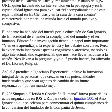
profesor de la Cátedra de Ética y Pensamiento Cristiano de IQS-
URL, quien ha centrado su intervención en la pedagogía y en la
espiritualidad ignaciana para explicar “el acompañamiento de esta
espiritualidad en las Ciencias y en la cura de la casa común”,
caracterizada por tener una mirada hacia el mundo positiva y
compasiva.
El ponente ha hablado del interés por la educación de San Ignacio,
de la necesidad de entender la complejidad del mundo y el ser
humano. Educación e investigación tienen un papel muy importante.
“Y en este aprendizaje, la experiencia y los debates son clave. Pero,
la experiencia incorpora aspectos cognitivos y afectivos, no solo es
algo intelectual, sino experiencial, que nos hace llevar las cosas a la
acción. Nos llevan a la pregunta y yo qué puedo hacer”, ha afirmado
el Dr. Llorenç Puig, sj.
Así, el Aprendizaje Ignaciano Experiencial incluye la formación
integral de las personas, que crezcan en sus potencialidades
intelectuales y que sean agentes de cambio de un futuro
esperanzador, por un mundo mejor.
El 23º Simposio "Herida y Condición Humana” forma parte de los
actos organizados en IQS-URL para celebrar
Ignatius 500
, el Año
Ignaciano que se celebra para conmemorar el quinto cumpleaños de
la conversión del fundador de la Compañía de Jesús.