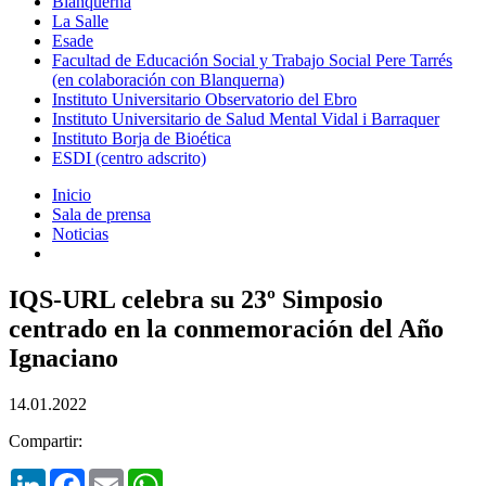
Blanquerna
La Salle
Esade
Facultad de Educación Social y Trabajo Social Pere Tarrés
(en colaboración con Blanquerna)
Instituto Universitario Observatorio del Ebro
Instituto Universitario de Salud Mental Vidal i Barraquer
Instituto Borja de Bioética
ESDI (centro adscrito)
Inicio
Sala de prensa
Noticias
IQS-URL celebra su 23º Simposio
centrado en la conmemoración del Año
Ignaciano
14.01.2022
Compartir:
LinkedIn
Facebook
Email
WhatsApp