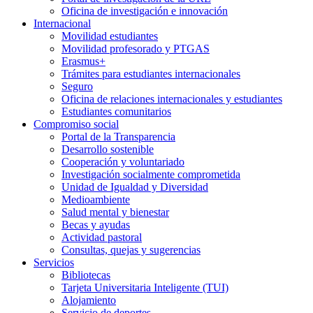
Oficina de investigación e innovación
Internacional
Movilidad estudiantes
Movilidad profesorado y PTGAS
Erasmus+
Trámites para estudiantes internacionales
Seguro
Oficina de relaciones internacionales y estudiantes
Estudiantes comunitarios
Compromiso social
Portal de la Transparencia
Desarrollo sostenible
Cooperación y voluntariado
Investigación socialmente comprometida
Unidad de Igualdad y Diversidad
Medioambiente
Salud mental y bienestar
Becas y ayudas
Actividad pastoral
Consultas, quejas y sugerencias
Servicios
Bibliotecas
Tarjeta Universitaria Inteligente (TUI)
Alojamiento
Servicio de deportes