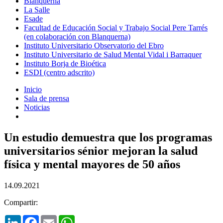
Blanquerna
La Salle
Esade
Facultad de Educación Social y Trabajo Social Pere Tarrés
(en colaboración con Blanquerna)
Instituto Universitario Observatorio del Ebro
Instituto Universitario de Salud Mental Vidal i Barraquer
Instituto Borja de Bioética
ESDI (centro adscrito)
Inicio
Sala de prensa
Noticias
Un estudio demuestra que los programas
universitarios sénior mejoran la salud
física y mental mayores de 50 años
14.09.2021
Compartir:
LinkedIn
Facebook
Email
WhatsApp