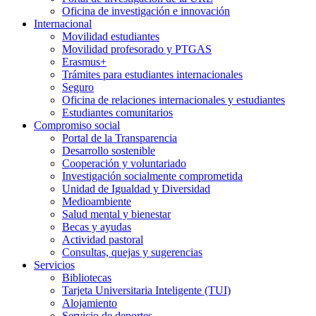
Oficina de investigación e innovación
Internacional
Movilidad estudiantes
Movilidad profesorado y PTGAS
Erasmus+
Trámites para estudiantes internacionales
Seguro
Oficina de relaciones internacionales y estudiantes
Estudiantes comunitarios
Compromiso social
Portal de la Transparencia
Desarrollo sostenible
Cooperación y voluntariado
Investigación socialmente comprometida
Unidad de Igualdad y Diversidad
Medioambiente
Salud mental y bienestar
Becas y ayudas
Actividad pastoral
Consultas, quejas y sugerencias
Servicios
Bibliotecas
Tarjeta Universitaria Inteligente (TUI)
Alojamiento
Servicio de deportes