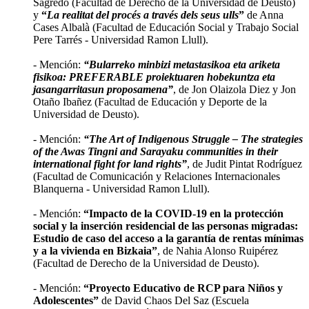
Sagredo (Facultad de Derecho de la Universidad de Deusto)
y
“
La realitat del procés a través dels seus ulls
”
de Anna
Cases Albalà (Facultad de Educación Social y Trabajo Social
Pere Tarrés - Universidad Ramon Llull).
- Mención:
“Bularreko minbizi metastasikoa eta ariketa
fisikoa: PREFERABLE proiektuaren hobekuntza eta
jasangarritasun proposamena”
, de Jon Olaizola Diez y Jon
Otaño Ibañez (Facultad de Educación y Deporte de la
Universidad de Deusto).
- Mención:
“The Art of Indigenous Struggle – The strategies
of the Awas Tingni and Sarayaku communities in their
international fight for land rights”
, de Judit Pintat Rodríguez
(Facultad de Comunicación y Relaciones Internacionales
Blanquerna - Universidad Ramon Llull).
- Mención:
“Impacto de la COVID-19 en la protección
social y la inserción residencial de las personas migradas:
Estudio de caso del acceso a la garantía de rentas mínimas
y a la vivienda en Bizkaia”
, de Nahia Alonso Ruipérez
(Facultad de Derecho de la Universidad de Deusto).
- Mención:
“Proyecto Educativo de RCP para Niños y
Adolescentes”
de David Chaos Del Saz (Escuela