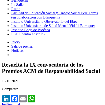
Blanquerna
La Salle
Esade
Facultad de Educación Social y Trabajo Social Pere Tarrés
(en colaboración con Blanquerna)
Instituto Universitario Observatorio del Ebro
Instituto Universitario de Salud Mental Vidal i Barraquer
Instituto Borja de Bioética
ESDI (centro adscrito)
Inicio
Sala de prensa
Noticias
Resuelta la IX convocatoria de los
Premios ACM de Responsabilidad Social
15.10.2021
Compartir:
LinkedIn
Facebook
Email
WhatsApp
Institucional