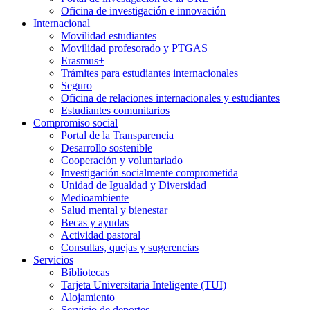
Oficina de investigación e innovación
Internacional
Movilidad estudiantes
Movilidad profesorado y PTGAS
Erasmus+
Trámites para estudiantes internacionales
Seguro
Oficina de relaciones internacionales y estudiantes
Estudiantes comunitarios
Compromiso social
Portal de la Transparencia
Desarrollo sostenible
Cooperación y voluntariado
Investigación socialmente comprometida
Unidad de Igualdad y Diversidad
Medioambiente
Salud mental y bienestar
Becas y ayudas
Actividad pastoral
Consultas, quejas y sugerencias
Servicios
Bibliotecas
Tarjeta Universitaria Inteligente (TUI)
Alojamiento
Servicio de deportes