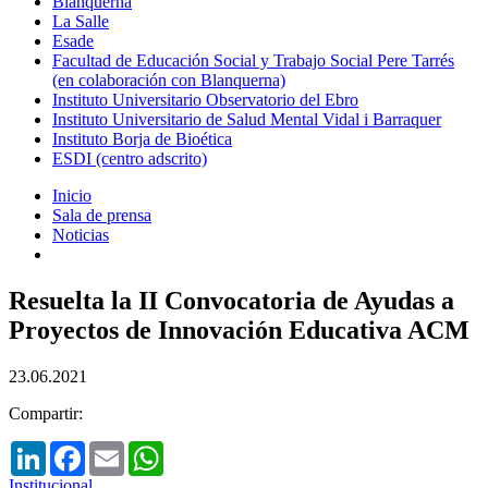
Blanquerna
La Salle
Esade
Facultad de Educación Social y Trabajo Social Pere Tarrés
(en colaboración con Blanquerna)
Instituto Universitario Observatorio del Ebro
Instituto Universitario de Salud Mental Vidal i Barraquer
Instituto Borja de Bioética
ESDI (centro adscrito)
Inicio
Sala de prensa
Noticias
Resuelta la II Convocatoria de Ayudas a
Proyectos de Innovación Educativa ACM
23.06.2021
Compartir:
LinkedIn
Facebook
Email
WhatsApp
Institucional