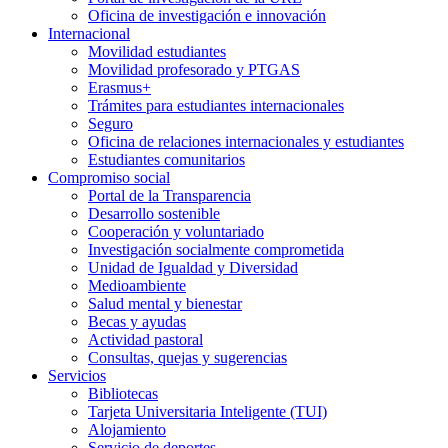
Oficina de investigación e innovación
Internacional
Movilidad estudiantes
Movilidad profesorado y PTGAS
Erasmus+
Trámites para estudiantes internacionales
Seguro
Oficina de relaciones internacionales y estudiantes
Estudiantes comunitarios
Compromiso social
Portal de la Transparencia
Desarrollo sostenible
Cooperación y voluntariado
Investigación socialmente comprometida
Unidad de Igualdad y Diversidad
Medioambiente
Salud mental y bienestar
Becas y ayudas
Actividad pastoral
Consultas, quejas y sugerencias
Servicios
Bibliotecas
Tarjeta Universitaria Inteligente (TUI)
Alojamiento
Servicio de deportes