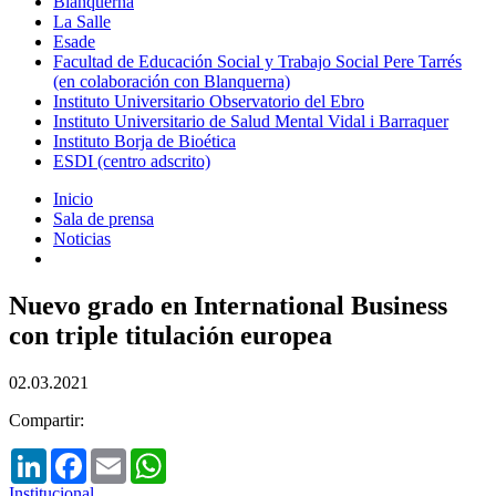
Blanquerna
La Salle
Esade
Facultad de Educación Social y Trabajo Social Pere Tarrés
(en colaboración con Blanquerna)
Instituto Universitario Observatorio del Ebro
Instituto Universitario de Salud Mental Vidal i Barraquer
Instituto Borja de Bioética
ESDI (centro adscrito)
Inicio
Sala de prensa
Noticias
Nuevo grado en International Business
con triple titulación europea
02.03.2021
Compartir:
LinkedIn
Facebook
Email
WhatsApp
Institucional