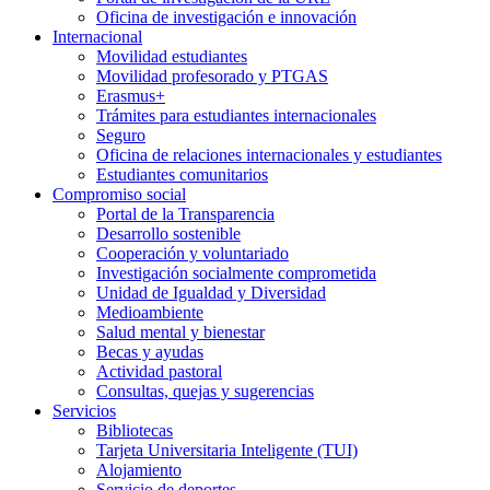
Oficina de investigación e innovación
Internacional
Movilidad estudiantes
Movilidad profesorado y PTGAS
Erasmus+
Trámites para estudiantes internacionales
Seguro
Oficina de relaciones internacionales y estudiantes
Estudiantes comunitarios
Compromiso social
Portal de la Transparencia
Desarrollo sostenible
Cooperación y voluntariado
Investigación socialmente comprometida
Unidad de Igualdad y Diversidad
Medioambiente
Salud mental y bienestar
Becas y ayudas
Actividad pastoral
Consultas, quejas y sugerencias
Servicios
Bibliotecas
Tarjeta Universitaria Inteligente (TUI)
Alojamiento
Servicio de deportes