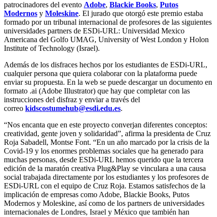
patrocinadores del evento
Adobe
,
Blackie Books
,
Putos
Modernos
y
Moleskine
. El jurado que otorgó este premio estaba
formado por un tribunal internacional de profesores de las siguientes
universidades partners de ESDi-URL: Universidad Mexico
Americana del Golfo UMAG, University of West London y Holon
Institute of Technology (Israel).
Además de los disfraces hechos por los estudiantes de ESDi-URL,
cualquier persona que quiera colaborar con la plataforma puede
enviar su propuesta. En la web se puede descargar un documento en
formato .ai (Adobe Illustrator) que hay que completar con las
instrucciones del disfraz y enviar a través del
correo
kidscostumehub@esdi.edu.es
.
“Nos encanta que en este proyecto converjan diferentes conceptos:
creatividad, gente joven y solidaridad”, afirma la presidenta de Cruz
Roja Sabadell, Montse Font. “En un año marcado por la crisis de la
Covid-19 y los enormes problemas sociales que ha generado para
muchas personas, desde ESDi-URL hemos querido que la tercera
edición de la maratón creativa Plug&Play se vinculara a una causa
social trabajada directamente por los estudiantes y los profesores de
ESDi-URL con el equipo de Cruz Roja. Estamos satisfechos de la
implicación de empresas como Adobe, Blackie Books, Putos
Modernos y Moleskine, así como de los partners de universidades
internacionales de Londres, Israel y México que también han