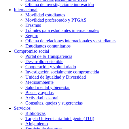
Oficina de investigación e innovación
Internacional
Movilidad estudiantes
Movilidad profesorado y PTGAS
Erasmus+
Trámites para estudiantes internacionales
Seguro
Oficina de relaciones internacionales y estudiantes
Estudiantes comunitarios
Compromiso social
Portal de la Transparencia
Desarrollo sostenible
Cooperación y voluntariado
Investigación socialmente comprometida
Unidad de Igualdad y Diversidad
Medioambiente
Salud mental y bienestar
Becas y ayudas
Actividad pastoral
Consultas, quejas y sugerencias
Servicios
Bibliotecas
Tarjeta Universitaria Inteligente (TUI)
Alojamiento
Servicio de deportes