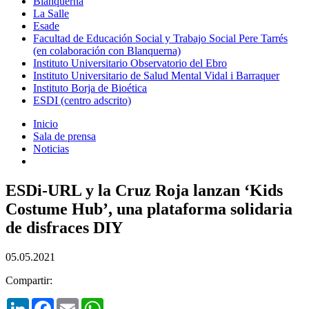
Blanquerna
La Salle
Esade
Facultad de Educación Social y Trabajo Social Pere Tarrés
(en colaboración con Blanquerna)
Instituto Universitario Observatorio del Ebro
Instituto Universitario de Salud Mental Vidal i Barraquer
Instituto Borja de Bioética
ESDI (centro adscrito)
Inicio
Sala de prensa
Noticias
ESDi-URL y la Cruz Roja lanzan ‘Kids
Costume Hub’, una plataforma solidaria
de disfraces DIY
05.05.2021
Compartir:
LinkedIn
Facebook
Email
WhatsApp