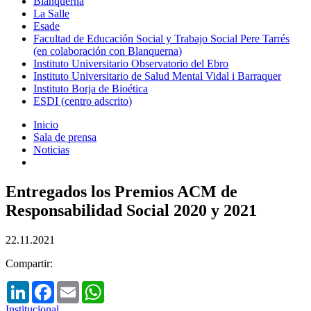
Blanquerna
La Salle
Esade
Facultad de Educación Social y Trabajo Social Pere Tarrés
(en colaboración con Blanquerna)
Instituto Universitario Observatorio del Ebro
Instituto Universitario de Salud Mental Vidal i Barraquer
Instituto Borja de Bioética
ESDI (centro adscrito)
Inicio
Sala de prensa
Noticias
Entregados los Premios ACM de
Responsabilidad Social 2020 y 2021
22.11.2021
Compartir:
LinkedIn
Facebook
Email
WhatsApp
Institucional