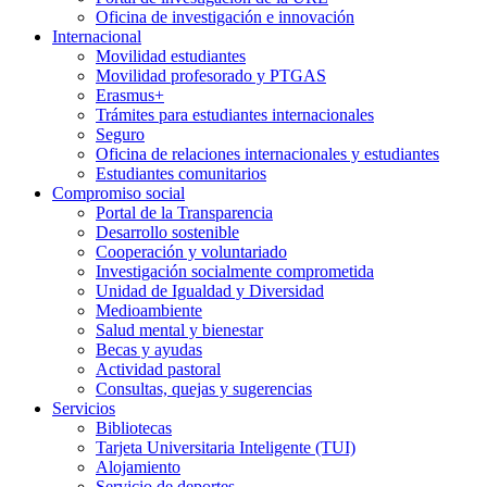
Oficina de investigación e innovación
Internacional
Movilidad estudiantes
Movilidad profesorado y PTGAS
Erasmus+
Trámites para estudiantes internacionales
Seguro
Oficina de relaciones internacionales y estudiantes
Estudiantes comunitarios
Compromiso social
Portal de la Transparencia
Desarrollo sostenible
Cooperación y voluntariado
Investigación socialmente comprometida
Unidad de Igualdad y Diversidad
Medioambiente
Salud mental y bienestar
Becas y ayudas
Actividad pastoral
Consultas, quejas y sugerencias
Servicios
Bibliotecas
Tarjeta Universitaria Inteligente (TUI)
Alojamiento
Servicio de deportes