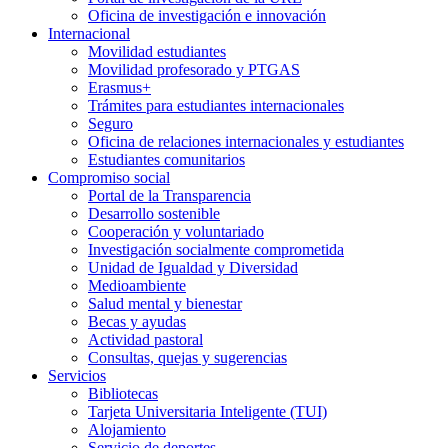
Oficina de investigación e innovación
Internacional
Movilidad estudiantes
Movilidad profesorado y PTGAS
Erasmus+
Trámites para estudiantes internacionales
Seguro
Oficina de relaciones internacionales y estudiantes
Estudiantes comunitarios
Compromiso social
Portal de la Transparencia
Desarrollo sostenible
Cooperación y voluntariado
Investigación socialmente comprometida
Unidad de Igualdad y Diversidad
Medioambiente
Salud mental y bienestar
Becas y ayudas
Actividad pastoral
Consultas, quejas y sugerencias
Servicios
Bibliotecas
Tarjeta Universitaria Inteligente (TUI)
Alojamiento
Servicio de deportes