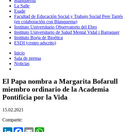
Blanquerna
La Salle
Esade
Facultad de Educación Social y Trabajo Social Pere Tarrés
(en colaboración con Blanquerna)
Instituto Universitario Observatorio del Ebro
Instituto Universitario de Salud Mental Vidal i Barraquer
Instituto Borja de Bioética
ESDI (centro adscrito)
Inicio
Sala de prensa
Noticias
El Papa nombra a Margarita Bofarull
miembro ordinario de la Academia
Pontificia por la Vida
15.02.2021
Compartir:
LinkedIn
Facebook
Email
WhatsApp