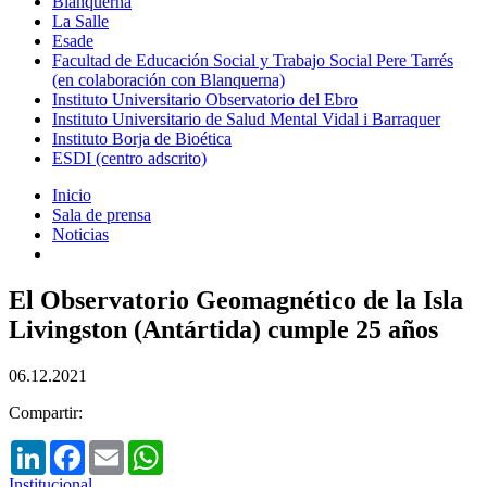
Blanquerna
La Salle
Esade
Facultad de Educación Social y Trabajo Social Pere Tarrés
(en colaboración con Blanquerna)
Instituto Universitario Observatorio del Ebro
Instituto Universitario de Salud Mental Vidal i Barraquer
Instituto Borja de Bioética
ESDI (centro adscrito)
Inicio
Sala de prensa
Noticias
El Observatorio Geomagnético de la Isla
Livingston (Antártida) cumple 25 años
06.12.2021
Compartir:
LinkedIn
Facebook
Email
WhatsApp
Institucional