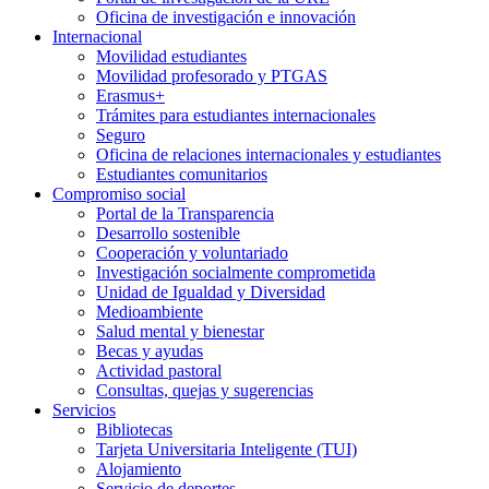
Oficina de investigación e innovación
Internacional
Movilidad estudiantes
Movilidad profesorado y PTGAS
Erasmus+
Trámites para estudiantes internacionales
Seguro
Oficina de relaciones internacionales y estudiantes
Estudiantes comunitarios
Compromiso social
Portal de la Transparencia
Desarrollo sostenible
Cooperación y voluntariado
Investigación socialmente comprometida
Unidad de Igualdad y Diversidad
Medioambiente
Salud mental y bienestar
Becas y ayudas
Actividad pastoral
Consultas, quejas y sugerencias
Servicios
Bibliotecas
Tarjeta Universitaria Inteligente (TUI)
Alojamiento
Servicio de deportes