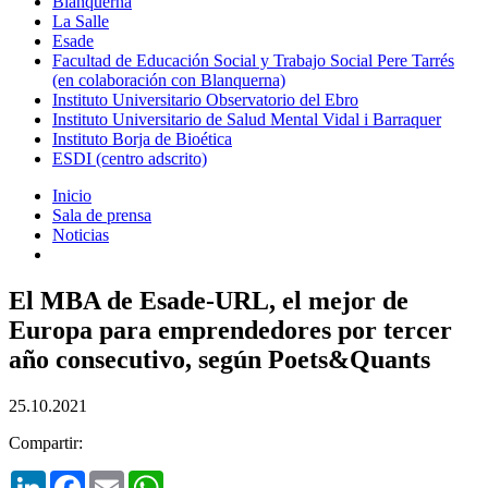
Blanquerna
La Salle
Esade
Facultad de Educación Social y Trabajo Social Pere Tarrés
(en colaboración con Blanquerna)
Instituto Universitario Observatorio del Ebro
Instituto Universitario de Salud Mental Vidal i Barraquer
Instituto Borja de Bioética
ESDI (centro adscrito)
Inicio
Sala de prensa
Noticias
El MBA de Esade-URL, el mejor de
Europa para emprendedores por tercer
año consecutivo, según Poets&Quants
25.10.2021
Compartir:
LinkedIn
Facebook
Email
WhatsApp