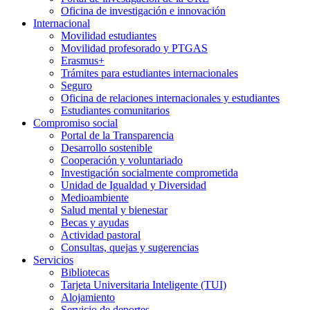
Oficina de investigación e innovación
Internacional
Movilidad estudiantes
Movilidad profesorado y PTGAS
Erasmus+
Trámites para estudiantes internacionales
Seguro
Oficina de relaciones internacionales y estudiantes
Estudiantes comunitarios
Compromiso social
Portal de la Transparencia
Desarrollo sostenible
Cooperación y voluntariado
Investigación socialmente comprometida
Unidad de Igualdad y Diversidad
Medioambiente
Salud mental y bienestar
Becas y ayudas
Actividad pastoral
Consultas, quejas y sugerencias
Servicios
Bibliotecas
Tarjeta Universitaria Inteligente (TUI)
Alojamiento
Servicio de deportes