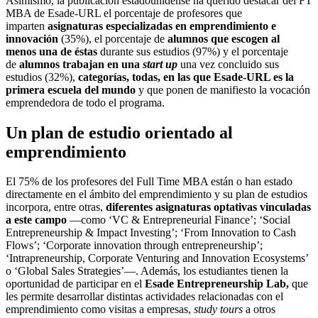
Asimismo, la publicación estadounidense ha querido destacar del FT
MBA de Esade-URL el porcentaje de profesores que
imparten
asignaturas especializadas en emprendimiento e
innovación
(35%), el porcentaje de
alumnos que escogen al
menos una de éstas
durante sus estudios (97%) y el porcentaje
de
alumnos trabajan en una
start up
una vez concluido sus
estudios (32%),
categorías, todas, en las que Esade-URL es la
primera escuela del mundo
y que ponen de manifiesto la vocación
emprendedora de todo el programa.
Un plan de estudio orientado al
emprendimiento
El 75% de los profesores del Full Time MBA están o han estado
directamente en el ámbito del emprendimiento y su plan de estudios
incorpora, entre otras,
diferentes asignaturas optativas vinculadas
a este campo ­
—como ‘VC & Entrepreneurial Finance’; ‘Social
Entrepreneurship & Impact Investing’; ‘From Innovation to Cash
Flows’; ‘Corporate innovation through entrepreneurship’;
‘Intrapreneurship, Corporate Venturing and Innovation Ecosystems’
o ‘Global Sales Strategies’—. Además, los estudiantes tienen la
oportunidad de participar en el
Esade Entrepreneurship Lab,
que
les permite desarrollar distintas actividades relacionadas con el
emprendimiento como visitas a empresas,
study tours
a otros