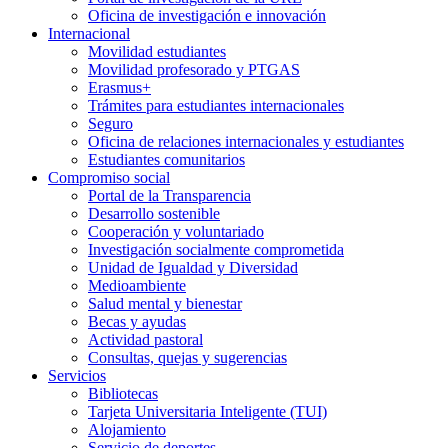
Oficina de investigación e innovación
Internacional
Movilidad estudiantes
Movilidad profesorado y PTGAS
Erasmus+
Trámites para estudiantes internacionales
Seguro
Oficina de relaciones internacionales y estudiantes
Estudiantes comunitarios
Compromiso social
Portal de la Transparencia
Desarrollo sostenible
Cooperación y voluntariado
Investigación socialmente comprometida
Unidad de Igualdad y Diversidad
Medioambiente
Salud mental y bienestar
Becas y ayudas
Actividad pastoral
Consultas, quejas y sugerencias
Servicios
Bibliotecas
Tarjeta Universitaria Inteligente (TUI)
Alojamiento
Servicio de deportes