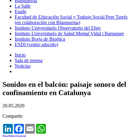
Blanquerna
La Salle
Esade
Facultad de Educación Social y Trabajo Social Pere Tarrés
(en colaboración con Blanquerna)
Instituto Universitario Observatorio del Ebro
Instituto Universitario de Salud Mental Vidal i Barraquer
Instituto Borja de Bioética
ESDI (centro adscrito)
Inicio
Sala de prensa
Noticias
Sonidos en el balcón: paisaje sonoro del
confinamiento en Catalunya
20.05.2020
Compartir:
LinkedIn
Facebook
Email
WhatsApp
Institucional