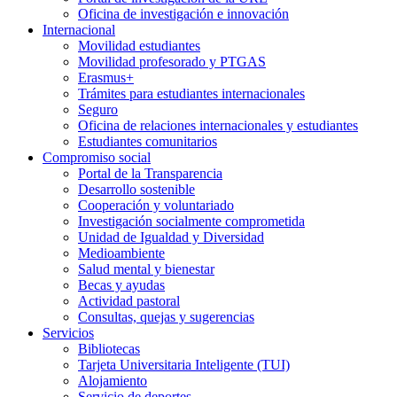
Oficina de investigación e innovación
Internacional
Movilidad estudiantes
Movilidad profesorado y PTGAS
Erasmus+
Trámites para estudiantes internacionales
Seguro
Oficina de relaciones internacionales y estudiantes
Estudiantes comunitarios
Compromiso social
Portal de la Transparencia
Desarrollo sostenible
Cooperación y voluntariado
Investigación socialmente comprometida
Unidad de Igualdad y Diversidad
Medioambiente
Salud mental y bienestar
Becas y ayudas
Actividad pastoral
Consultas, quejas y sugerencias
Servicios
Bibliotecas
Tarjeta Universitaria Inteligente (TUI)
Alojamiento
Servicio de deportes