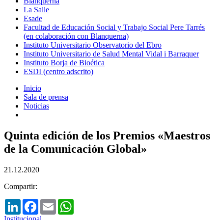
Blanquerna
La Salle
Esade
Facultad de Educación Social y Trabajo Social Pere Tarrés
(en colaboración con Blanquerna)
Instituto Universitario Observatorio del Ebro
Instituto Universitario de Salud Mental Vidal i Barraquer
Instituto Borja de Bioética
ESDI (centro adscrito)
Inicio
Sala de prensa
Noticias
Quinta edición de los Premios «Maestros
de la Comunicación Global»
21.12.2020
Compartir:
LinkedIn
Facebook
Email
WhatsApp
Institucional