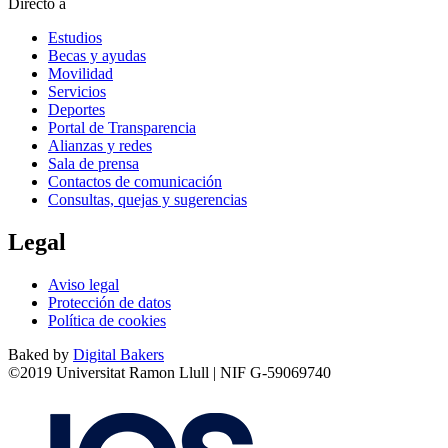
Directo a
Estudios
Becas y ayudas
Movilidad
Servicios
Deportes
Portal de Transparencia
Alianzas y redes
Sala de prensa
Contactos de comunicación
Consultas, quejas y sugerencias
Legal
Aviso legal
Protección de datos
Política de cookies
Baked by
Digital Bakers
©2019 Universitat Ramon Llull | NIF G-59069740