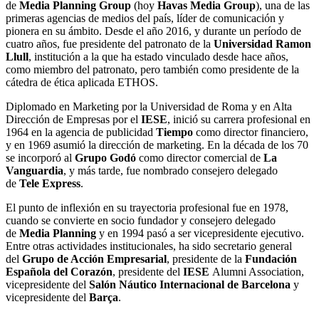
de
Media Planning Group
(hoy
Havas Media Group
), una de las
primeras agencias de medios del país, líder de comunicación y
pionera en su ámbito. Desde el año 2016, y durante un período de
cuatro años, fue presidente del patronato de la
Universidad Ramon
Llull
, institución a la que ha estado vinculado desde hace años,
como miembro del patronato, pero también como presidente de la
cátedra de ética aplicada ETHOS.
Diplomado en Marketing por la Universidad de Roma y en Alta
Dirección de Empresas por el
IESE
, inició su carrera profesional en
1964 en la agencia de publicidad
Tiempo
como director financiero,
y en 1969 asumió la dirección de marketing. En la década de los 70
se incorporó al
Grupo Godó
como director comercial de
La
Vanguardia
, y más tarde, fue nombrado consejero delegado
de
Tele Express
.
El punto de inflexión en su trayectoria profesional fue en 1978,
cuando se convierte en socio fundador y consejero delegado
de
Media Planning
y en 1994 pasó a ser vicepresidente ejecutivo.
Entre otras actividades institucionales, ha sido secretario general
del
Grupo de Acción Empresarial
, presidente de la
Fundación
Española del Corazón
, presidente del
IESE
Alumni Association,
vicepresidente del
Salón Náutico Internacional de Barcelona
y
vicepresidente del
Barça
.