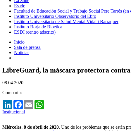
La Salle
Esade
Facultad de Educación Social y Trabajo Social Pere Tarrés (en
Instituto Universitario Observatorio del Ebro
Instituto Universitario de Salud Mental Vidal i Barraquer
Instituto Borja de Bioética
ESDI (centro adscrito)
Inicio
Sala de prensa
Noticias
LibreGuard, la máscara protectora contr
08.04.2020
Compartir:
LinkedIn
Facebook
Email
WhatsApp
Institucional
Miércoles, 8 de abril de 2020
. Uno de los problemas que se están pro