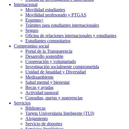
Internacional
Movilidad estudiantes
Movilidad profesorado y PTGAS
Erasmus+
Trámites para estudiantes internacionales
Seguro
Oficina de relaciones internacionales y estudiantes
Estudiantes comunitarios
Compromiso social
Portal de la Transparencia
Desarrollo sostenible
Cooperación y voluntariado
Investigación socialmente comprometida
Unidad de Igualdad y Diversidad
Medioambiente
Salud mental y bienestar
Becas y ayudas
Actividad pastoral
Consultas, quejas y sugerencias
Servicios
Bibliotecas
Tarjeta Universitaria Inteligente (TUI)
Alojamiento
Servicio de deportes
Servicios lingüísticos