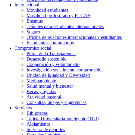
Internacional
Movilidad estudiantes
Movilidad profesorado y PTGAS
Erasmus+
Trámites para estudiantes internacionales
Seguro
Oficina de relaciones internacionales y estudiantes
Estudiantes comunitarios
Compromiso social
Portal de la Transparencia
Desarrollo sostenible
Cooperación y voluntariado
Investigación socialmente comprometida
Unidad de Igualdad y Diversidad
Medioambiente
Salud mental y bienestar
Becas y ayudas
Actividad pastoral
Consultas, quejas y sugerencias
Servicios
Bibliotecas
Tarjeta Universitaria Inteligente (TUI)
Alojamiento
Servicio de deportes
Servicios lingüísticos