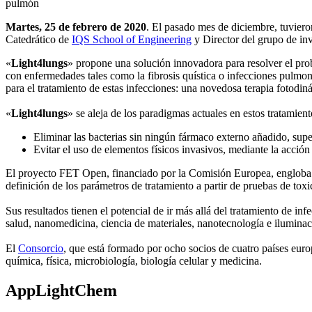
pulmón
Martes, 25 de febrero de 2020
. El pasado mes de diciembre, tuviero
Catedrático de
IQS School of Engineering
y Director del grupo de in
«
Light4lungs
» propone una solución innovadora para resolver el prob
con enfermedades tales como la fibrosis quística o infecciones pulmon
para el tratamiento de estas infecciones: una novedosa terapia fotodin
«
Light4lungs
» se aleja de los paradigmas actuales en estos tratamient
Eliminar las bacterias sin ningún fármaco externo añadido, super
Evitar el uso de elementos físicos invasivos, mediante la acción
El proyecto FET Open, financiado por la Comisión Europea, engloba el d
definición de los parámetros de tratamiento a partir de pruebas de toxi
Sus resultados tienen el potencial de ir más allá del tratamiento de in
salud, nanomedicina, ciencia de materiales, nanotecnología e iluminac
El
Consorcio
, que está formado por ocho socios de cuatro países eur
química, física, microbiología, biología celular y medicina.
AppLightChem