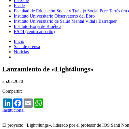
La Salle
Esade
Facultad de Educación Social y Trabajo Social Pere Tarrés (en
Instituto Universitario Observatorio del Ebro
Instituto Universitario de Salud Mental Vidal i Barraquer
Instituto Borja de Bioética
ESDI (centro adscrito)
Inicio
Sala de prensa
Noticias
Lanzamiento de «Light4lungs»
25.02.2020
Compartir:
LinkedIn
Facebook
Email
WhatsApp
Institucional
El proyecto «Light4lungs», liderado por el profesor de IQS Santi None