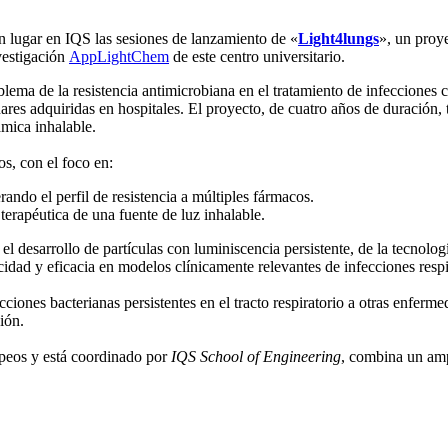
n lugar en IQS las sesiones de lanzamiento de «
Light4lungs
», un proy
vestigación
AppLightChem
de este centro universitario.
lema de la resistencia antimicrobiana en el tratamiento de infecciones 
ares adquiridas en hospitales. El proyecto, de cuatro años de duración, 
ámica inhalable.
os, con el foco en:
ando el perfil de resistencia a múltiples fármacos.
 terapéutica de una fuente de luz inhalable.
esarrollo de partículas con luminiscencia persistente, de la tecnología
cidad y eficacia en modelos clínicamente relevantes de infecciones respi
fecciones bacterianas persistentes en el tracto respiratorio a otras enfe
ión.
opeos y está coordinado por
IQS School of Engineering
, combina un ampl