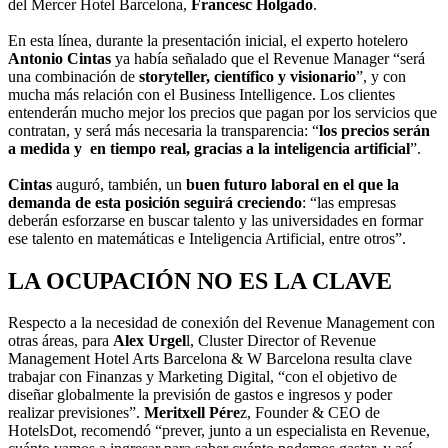
del Mercer Hotel Barcelona,
Francesc Holgado
.
En esta línea, durante la presentación inicial, el experto hotelero
Antonio Cintas
ya había señalado que el Revenue Manager “será
una combinación de
storyteller, científico y visionario
”, y con
mucha más relación con el Business Intelligence. Los clientes
entenderán mucho mejor los precios que pagan por los servicios que
contratan, y será más necesaria la transparencia: “
los precios serán
a medida y en tiempo real, gracias a la inteligencia artificial
”.
Cintas
auguró, también, un
buen futuro laboral en el que la
demanda de esta posición seguirá creciendo
: “las empresas
deberán esforzarse en buscar talento y las universidades en formar
ese talento en matemáticas e Inteligencia Artificial, entre otros”.
LA OCUPACIÓN NO ES LA CLAVE
Respecto a la necesidad de conexión del Revenue Management con
otras áreas, para
Alex Urgel
l, Cluster Director of Revenue
Management Hotel Arts Barcelona & W Barcelona resulta clave
trabajar con Finanzas y Marketing Digital, “con el objetivo de
diseñar globalmente la previsión de gastos e ingresos y poder
realizar previsiones”.
Meritxell Pére
z, Founder & CEO de
HotelsDot, recomendó “prever, junto a un especialista en Revenue,