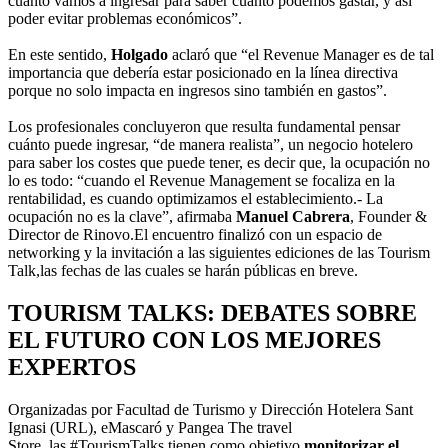
cuánto vamos a ingresar para saber cuánto podemos gastar, y así
poder evitar problemas económicos”.
En este sentido,
Holgado
aclaró que “el Revenue Manager es de tal
importancia que debería estar posicionado en la línea directiva
porque no solo impacta en ingresos sino también en gastos”.
Los profesionales concluyeron que resulta fundamental pensar
cuánto puede ingresar, “de manera realista”, un negocio hotelero
para saber los costes que puede tener, es decir que, la ocupación no
lo es todo: “cuando el Revenue Management se focaliza en la
rentabilidad, es cuando optimizamos el establecimiento.- La
ocupación no es la clave”, afirmaba
Manuel Cabrera
, Founder &
Director de Rinovo.El encuentro finalizó con un espacio de
networking y la invitación a las siguientes ediciones de las Tourism
Talk,las fechas de las cuales se harán públicas en breve.
TOURISM TALKS: DEBATES SOBRE
EL FUTURO CON LOS MEJORES
EXPERTOS
Organizadas por Facultad de Turismo y Dirección Hotelera Sant
Ignasi (URL), eMascaró y Pangea The travel
Store, las #TourismTalks tienen como objetivo
monitorizar el