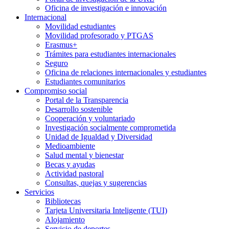
Oficina de investigación e innovación
Internacional
Movilidad estudiantes
Movilidad profesorado y PTGAS
Erasmus+
Trámites para estudiantes internacionales
Seguro
Oficina de relaciones internacionales y estudiantes
Estudiantes comunitarios
Compromiso social
Portal de la Transparencia
Desarrollo sostenible
Cooperación y voluntariado
Investigación socialmente comprometida
Unidad de Igualdad y Diversidad
Medioambiente
Salud mental y bienestar
Becas y ayudas
Actividad pastoral
Consultas, quejas y sugerencias
Servicios
Bibliotecas
Tarjeta Universitaria Inteligente (TUI)
Alojamiento
Servicio de deportes