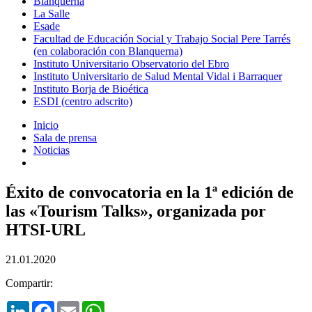
Blanquerna
La Salle
Esade
Facultad de Educación Social y Trabajo Social Pere Tarrés
(en colaboración con Blanquerna)
Instituto Universitario Observatorio del Ebro
Instituto Universitario de Salud Mental Vidal i Barraquer
Instituto Borja de Bioética
ESDI (centro adscrito)
Inicio
Sala de prensa
Noticias
Éxito de convocatoria en la 1ª edición de
las «Tourism Talks», organizada por
HTSI-URL
21.01.2020
Compartir:
LinkedIn
Facebook
Email
WhatsApp