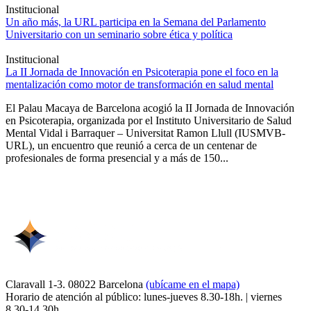
Institucional
Un año más, la URL participa en la Semana del Parlamento
Universitario con un seminario sobre ética y política
Institucional
La II Jornada de Innovación en Psicoterapia pone el foco en la
mentalización como motor de transformación en salud mental
El Palau Macaya de Barcelona acogió la II Jornada de Innovación
en Psicoterapia, organizada por el Instituto Universitario de Salud
Mental Vidal i Barraquer – Universitat Ramon Llull (IUSMVB-
URL), un encuentro que reunió a cerca de un centenar de
profesionales de forma presencial y a más de 150...
Claravall 1-3. 08022 Barcelona
(ubícame en el mapa)
Horario de atención al público: lunes-jueves 8.30-18h. | viernes
8.30-14.30h.