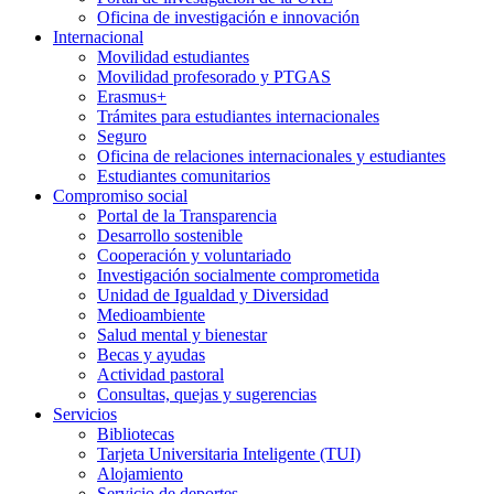
Oficina de investigación e innovación
Internacional
Movilidad estudiantes
Movilidad profesorado y PTGAS
Erasmus+
Trámites para estudiantes internacionales
Seguro
Oficina de relaciones internacionales y estudiantes
Estudiantes comunitarios
Compromiso social
Portal de la Transparencia
Desarrollo sostenible
Cooperación y voluntariado
Investigación socialmente comprometida
Unidad de Igualdad y Diversidad
Medioambiente
Salud mental y bienestar
Becas y ayudas
Actividad pastoral
Consultas, quejas y sugerencias
Servicios
Bibliotecas
Tarjeta Universitaria Inteligente (TUI)
Alojamiento
Servicio de deportes