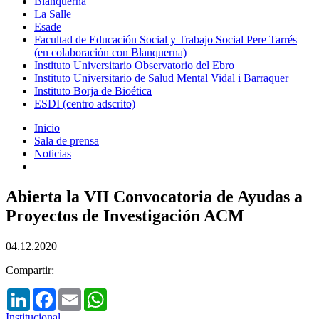
Blanquerna
La Salle
Esade
Facultad de Educación Social y Trabajo Social Pere Tarrés
(en colaboración con Blanquerna)
Instituto Universitario Observatorio del Ebro
Instituto Universitario de Salud Mental Vidal i Barraquer
Instituto Borja de Bioética
ESDI (centro adscrito)
Inicio
Sala de prensa
Noticias
Abierta la VII Convocatoria de Ayudas a
Proyectos de Investigación ACM
04.12.2020
Compartir:
LinkedIn
Facebook
Email
WhatsApp
Institucional