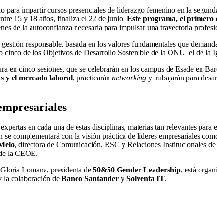
o para impartir cursos presenciales de liderazgo femenino en la segun
re 15 y 18 años, finaliza el 22 de junio.
Este programa, el primero e
enes de la autoconfianza necesaria para impulsar una trayectoria profesio
 gestión responsable, basada en los valores fundamentales que demanda hoy
 cinco de los Objetivos de Desarrollo Sostenible de la ONU, el de la I
 en cinco sesiones, que se celebrarán en los campus de Esade en Barcelo
s y el mercado laboral
, practicarán
networking
y trabajarán para desar
 empresariales
 expertas en cada una de estas disciplinas, materias tan relevantes pa
n se complementará con la visión práctica de líderes empresariales co
Melo
, directora de Comunicación, RSC y Relaciones Institucionales d
 de la CEOE.
 Gloria Lomana, presidenta de
50&50 Gender Leadership
, está organ
 la colaboración de
Banco Santander
y
Solventa IT
.