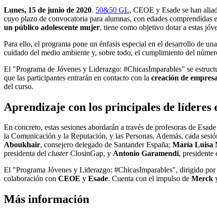
Lunes, 15 de junio de 2020
.
50&50 GL
, CEOE y Esade se han aliad
cuyo plazo de convocatoria para alumnas, con edades comprendidas ent
un público adolescente mujer
, tiene como objetivo dotar a estas jóv
Para ello, el programa pone un énfasis especial en el desarrollo de una
cuidado del medio ambiente y, sobre todo, el cumplimiento del número
El "Programa de Jóvenes y Liderazgo: #ChicasImparables" se estructura
que las participantes entrarán en contacto con la
creación de empresa
del curso.
Aprendizaje con los principales de líderes
En concreto, estas sesiones abordarán a través de profesoras de Esade
la Comunicación y la Reputación, y las Personas. Además, cada sesió
Aboukhair
, consejero delegado de Santander España;
María Luisa 
presidenta del
cluster
ClosinGap, y
Antonio Garamendi
, presidente
El "Programa Jóvenes y Liderazgo: #ChicasImparables", dirigido por
colaboración con
CEOE
y
Esade
. Cuenta con el impulso de
Merck
y
Más información