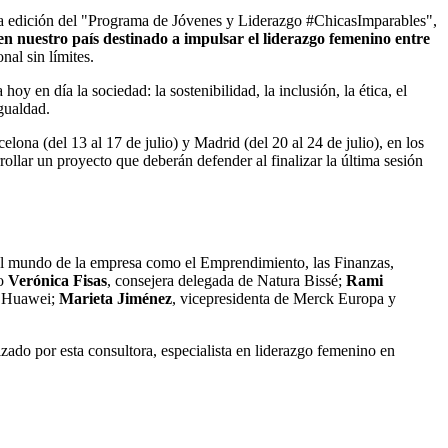
da edición del "Programa de Jóvenes y Liderazgo #ChicasImparables",
n nuestro país destinado a impulsar el liderazgo femenino entre
nal sin límites.
 en día la sociedad: la sostenibilidad, la inclusión, la ética, el
gualdad.
na (del 13 al 17 de julio) y Madrid (del 20 al 24 de julio), en los
rollar un proyecto que deberán defender al finalizar la última sesión
ra el mundo de la empresa como el Emprendimiento, las Finanzas,
mo
Verónica Fisas
, consejera delegada de Natura Bissé;
Rami
e Huawei;
Marieta Jiménez
, vicepresidenta de Merck Europa y
izado por esta consultora, especialista en liderazgo femenino en