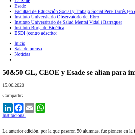
La Salle
Esade
Facultad de Educación Social y Trabajo Social Pere Tarrés (en
Instituto Universitario Observatorio del Ebro
Instituto Universitario de Salud Mental Vidal i Barraquer
Instituto Borja de Bioética
ESDI (centro adscrito)
Inicio
Sala de prensa
Noticias
50&50 GL, CEOE y Esade se alían para imp
15.06.2020
Compartir:
LinkedIn
Facebook
Email
WhatsApp
Institucional
La anterior edición, por la que pasaron 50 alumnas, fue pionera en la