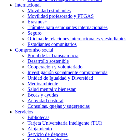
Internacional
Movilidad estudiantes
Movilidad profesorado y PTGAS
Erasmus+
Trámites para estudiantes internacionales
Seguro
Oficina de relaciones internacionales y estudiantes
Estudiantes comunitarios
Compromiso social
Portal de la Transparencia
Desarrollo sostenible
Cooperación y voluntariado
Investigación socialmente comprometida
Unidad de Igualdad y Diversidad
Medioambiente
Salud mental y bienestar
Becas y ayudas
Actividad pastoral
Consultas, quejas y sugerencias
Servicios
Bibliotecas
Tarjeta Universitaria Inteligente (TUI)
Alojamiento
Servicio de deportes
Servicios lingüísticos