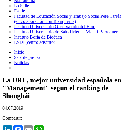
Blanquerna
La Salle
Esade
Facultad de Educación Social y Trabajo Social Pere Tarrés
(en colaboración con Blanquerna)
Instituto Universitario Observatorio del Ebro
Instituto Universitario de Salud Mental Vidal i Barraquer
Instituto Borja de Bioética
ESDI (centro adscrito)
Inicio
Sala de prensa
Noticias
La URL, mejor universidad española en
"Management" según el ranking de
Shanghái
04.07.2019
Compartir:
LinkedIn
Facebook
Email
WhatsApp