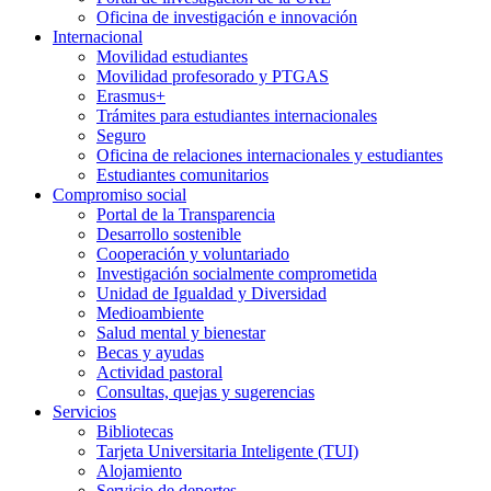
Oficina de investigación e innovación
Internacional
Movilidad estudiantes
Movilidad profesorado y PTGAS
Erasmus+
Trámites para estudiantes internacionales
Seguro
Oficina de relaciones internacionales y estudiantes
Estudiantes comunitarios
Compromiso social
Portal de la Transparencia
Desarrollo sostenible
Cooperación y voluntariado
Investigación socialmente comprometida
Unidad de Igualdad y Diversidad
Medioambiente
Salud mental y bienestar
Becas y ayudas
Actividad pastoral
Consultas, quejas y sugerencias
Servicios
Bibliotecas
Tarjeta Universitaria Inteligente (TUI)
Alojamiento
Servicio de deportes