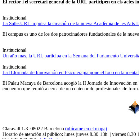
El rector i el secretari general de la URL participen en els actes in
Institucional
La Salle-URL impulsa la creación de la nueva Acadèmia de les Arts D
El campus es uno de los dos patrocinadores fundacionales de la nueva 
Institucional
Un año más, la URL participa en la Semana del Parlamento Universitar
Institucional
La II Jornada de Innovación en Psicoterapia pone el foco en la ment
El Palau Macaya de Barcelona acogió la II Jornada de Innovación en 
encuentro que reunió a cerca de un centenar de profesionales de forma
Claravall 1-3. 08022 Barcelona
(ubícame en el mapa)
Horario de atención al público: lunes-jueves 8.30-18h. | viernes 8.30-