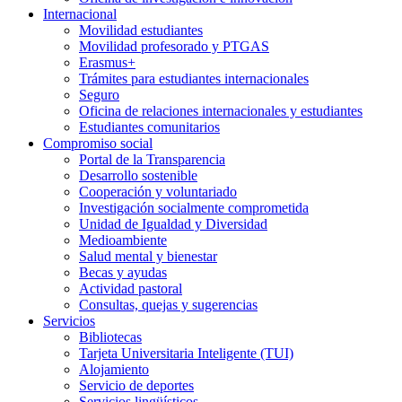
Internacional
Movilidad estudiantes
Movilidad profesorado y PTGAS
Erasmus+
Trámites para estudiantes internacionales
Seguro
Oficina de relaciones internacionales y estudiantes
Estudiantes comunitarios
Compromiso social
Portal de la Transparencia
Desarrollo sostenible
Cooperación y voluntariado
Investigación socialmente comprometida
Unidad de Igualdad y Diversidad
Medioambiente
Salud mental y bienestar
Becas y ayudas
Actividad pastoral
Consultas, quejas y sugerencias
Servicios
Bibliotecas
Tarjeta Universitaria Inteligente (TUI)
Alojamiento
Servicio de deportes
Servicios lingüísticos