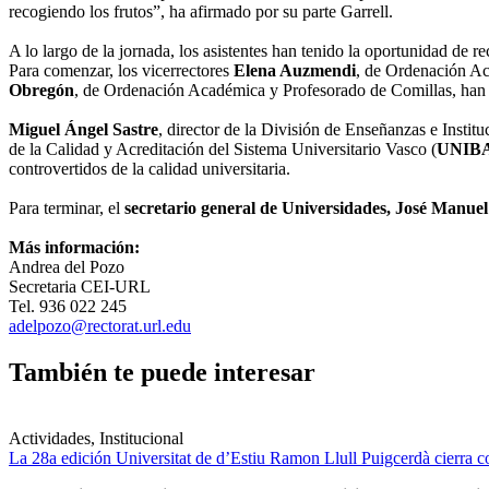
recogiendo los frutos”, ha afirmado por su parte Garrell.
A lo largo de la jornada, los asistentes han tenido la oportunidad de r
Para comenzar, los vicerrectores
Elena Auzmendi
, de Ordenación A
Obregón
, de Ordenación Académica y Profesorado de Comillas, han 
Miguel Ángel Sastre
, director de la División de Enseñanzas e Instit
de la Calidad y Acreditación del Sistema Universitario Vasco (
UNIB
controvertidos de la calidad universitaria.
Para terminar, el
secretario general de Universidades, José Manue
Más información:
Andrea del Pozo
Secretaria CEI-URL
Tel. 936 022 245
adelpozo@rectorat.url.edu
También te puede interesar
Actividades, Institucional
La 28a edición Universitat de d’Estiu Ramon Llull Puigcerdà cierra c