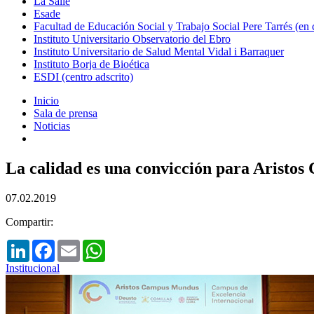
La Salle
Esade
Facultad de Educación Social y Trabajo Social Pere Tarrés (en
Instituto Universitario Observatorio del Ebro
Instituto Universitario de Salud Mental Vidal i Barraquer
Instituto Borja de Bioética
ESDI (centro adscrito)
Inicio
Sala de prensa
Noticias
La calidad es una convicción para Arist
07.02.2019
Compartir:
LinkedIn
Facebook
Email
WhatsApp
Institucional