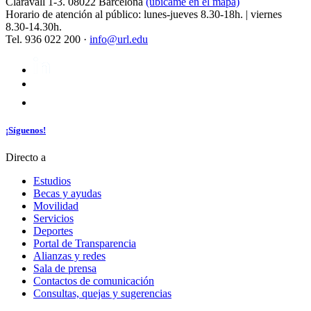
Claravall 1-3. 08022 Barcelona
(ubícame en el mapa)
Horario de atención al público: lunes-jueves 8.30-18h. | viernes
8.30-14.30h.
Tel. 936 022 200 ·
info@url.edu
¡Síguenos!
Directo a
Estudios
Becas y ayudas
Movilidad
Servicios
Deportes
Portal de Transparencia
Alianzas y redes
Sala de prensa
Contactos de comunicación
Consultas, quejas y sugerencias