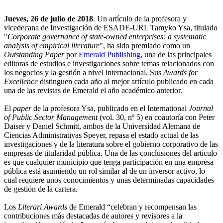
Jueves, 26 de julio de 2018
. Un artículo de la profesora y
vicedecana de Investigación de ESADE-URL Tamyko Ysa, titulado
"
Corporate governance of state-owned enterprises: a systematic
analysis of empirical literature
", ha sido premiado como un
Outstanding Paper
por
Emerald Publishing
, una de las principales
editoras de estudios e investigaciones sobre temas relacionados con
los negocios y la gestión a nivel internacional. Sus
Awards for
Excellence
distinguen cada año al mejor artículo publicado en cada
una de las revistas de Emerald el año académico anterior.
El
paper
de la profesora Ysa, publicado en el International
Journal
of Public Sector Management
(vol. 30, nº 5) en coautoría con Peter
Daiser y Daniel Schmitt, ambos de la Universidad Alemana de
Ciencias Administrativas Speyer, repasa el estado actual de las
investigaciones y de la literatura sobre el gobierno corporativo de las
empresas de titularidad pública. Una de las conclusiones del artículo
es que cualquier municipio que tenga participación en una empresa
pública está asumiendo un rol similar al de un inversor activo, lo
cual requiere unos conocimientos y unas determinadas capacidades
de gestión de la cartera.
Los
Literari Awards
de Emerald “celebran y recompensan las
contribuciones más destacadas de autores y revisores a la