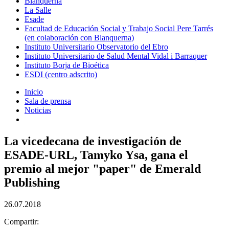
Blanquerna
La Salle
Esade
Facultad de Educación Social y Trabajo Social Pere Tarrés
(en colaboración con Blanquerna)
Instituto Universitario Observatorio del Ebro
Instituto Universitario de Salud Mental Vidal i Barraquer
Instituto Borja de Bioética
ESDI (centro adscrito)
Inicio
Sala de prensa
Noticias
La vicedecana de investigación de
ESADE-URL, Tamyko Ysa, gana el
premio al mejor "paper" de Emerald
Publishing
26.07.2018
Compartir: