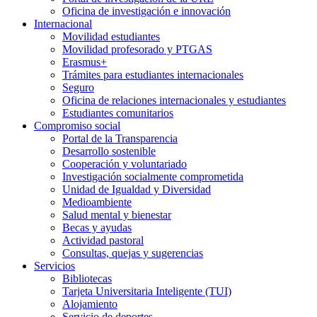
Oficina de investigación e innovación
Internacional
Movilidad estudiantes
Movilidad profesorado y PTGAS
Erasmus+
Trámites para estudiantes internacionales
Seguro
Oficina de relaciones internacionales y estudiantes
Estudiantes comunitarios
Compromiso social
Portal de la Transparencia
Desarrollo sostenible
Cooperación y voluntariado
Investigación socialmente comprometida
Unidad de Igualdad y Diversidad
Medioambiente
Salud mental y bienestar
Becas y ayudas
Actividad pastoral
Consultas, quejas y sugerencias
Servicios
Bibliotecas
Tarjeta Universitaria Inteligente (TUI)
Alojamiento
Servicio de deportes