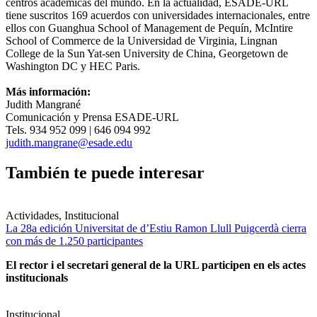
centros académicas del mundo. En la actualidad, ESADE-URL
tiene suscritos 169 acuerdos con universidades internacionales, entre
ellos con Guanghua School of Management de Pequín, McIntire
School of Commerce de la Universidad de Virginia, Lingnan
College de la Sun Yat-sen University de China, Georgetown de
Washington DC y HEC Paris.
Más información:
Judith Mangrané
Comunicación y Prensa ESADE-URL
Tels. 934 952 099 | 646 094 992
judith.mangrane@esade.edu
También te puede interesar
Actividades, Institucional
La 28a edición Universitat de d’Estiu Ramon Llull Puigcerdà cierra
con más de 1.250 participantes
El rector i el secretari general de la URL participen en els actes
institucionals
Institucional