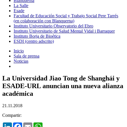
Blanquerna
La Salle
Esade
Facultad de Educación Social y Trabajo Social Pere Tarrés
(en colaboración con Blanquerna)
Instituto Universitario Observatorio del Ebro
Instituto Universitario de Salud Mental Vidal i Barraquer
Instituto Borja de Bioética
ESDI (centro adscrito)
Inicio
Sala de prensa
Noticias
La Universidad Jiao Tong de Shanghái y
ESADE-URL anuncian una nueva alianza
académica
21.11.2018
Compartir:
LinkedIn
Facebook
Email
WhatsApp