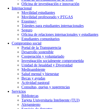
Oficina de investigación e innovación
Internacional
Movilidad estudiantes
Movilidad profesorado y PTGAS
Erasmus+
Trámites para estudiantes internacionales
Seguro
Oficina de relaciones internacionales y estudiantes
Estudiantes comunitarios
Compromiso social
Portal de la Transparencia
Desarrollo sostenible
Cooperación y voluntariado
Investigación socialmente comprometida
Unidad de Igualdad y Diversidad
Medioambiente
Salud mental y bienestar
Becas y ayudas
Actividad pastoral
Consultas, quejas y sugerencias
Servicios
Bibliotecas
Tarjeta Universitaria Inteligente (TUI)
Alojamiento
Servicio de deportes