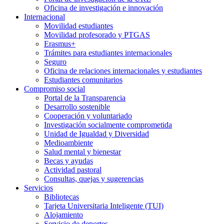
Oficina de investigación e innovación
Internacional
Movilidad estudiantes
Movilidad profesorado y PTGAS
Erasmus+
Trámites para estudiantes internacionales
Seguro
Oficina de relaciones internacionales y estudiantes
Estudiantes comunitarios
Compromiso social
Portal de la Transparencia
Desarrollo sostenible
Cooperación y voluntariado
Investigación socialmente comprometida
Unidad de Igualdad y Diversidad
Medioambiente
Salud mental y bienestar
Becas y ayudas
Actividad pastoral
Consultas, quejas y sugerencias
Servicios
Bibliotecas
Tarjeta Universitaria Inteligente (TUI)
Alojamiento
Servicio de deportes