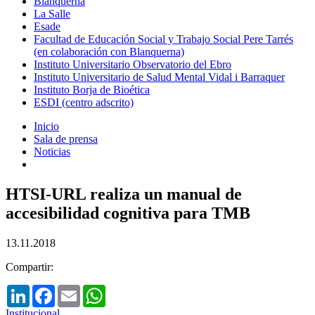
Blanquerna
La Salle
Esade
Facultad de Educación Social y Trabajo Social Pere Tarrés
(en colaboración con Blanquerna)
Instituto Universitario Observatorio del Ebro
Instituto Universitario de Salud Mental Vidal i Barraquer
Instituto Borja de Bioética
ESDI (centro adscrito)
Inicio
Sala de prensa
Noticias
HTSI-URL realiza un manual de
accesibilidad cognitiva para TMB
13.11.2018
Compartir:
LinkedIn
Facebook
Email
WhatsApp
Institucional