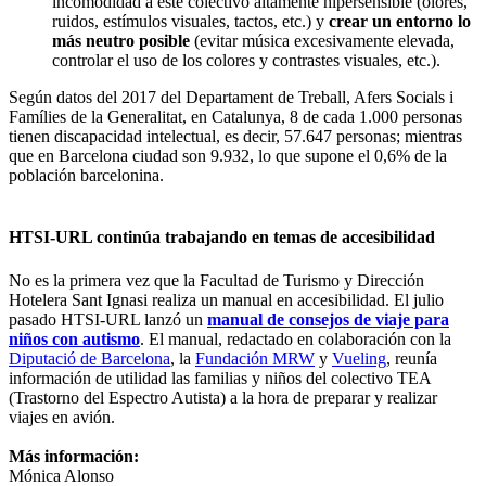
incomodidad a este colectivo altamente hipersensible (olores,
ruidos, estímulos visuales, tactos, etc.) y
crear un entorno lo
más neutro posible
(evitar música excesivamente elevada,
controlar el uso de los colores y contrastes visuales, etc.).
Según datos del 2017 del Departament de Treball, Afers Socials i
Famílies de la Generalitat, en Catalunya, 8 de cada 1.000 personas
tienen discapacidad intelectual, es decir, 57.647 personas; mientras
que en Barcelona ciudad son 9.932, lo que supone el 0,6% de la
población barcelonina.
HTSI-URL continúa trabajando en temas de accesibilidad
No es la primera vez que la Facultad de Turismo y Dirección
Hotelera Sant Ignasi realiza un manual en accesibilidad. El julio
pasado HTSI-URL lanzó un
manual de consejos de viaje para
niños con autismo
. El manual, redactado en colaboración con la
Diputació de Barcelona
, la
Fundación MRW
y
Vueling
, reunía
información de utilidad las familias y niños del colectivo
TEA
(Trastorno del Espectro Autista) a la hora de preparar y realizar
viajes en avión.
Más información:
Mónica Alonso