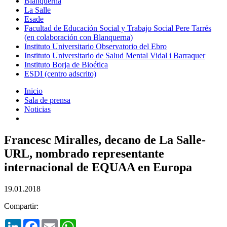
Blanquerna
La Salle
Esade
Facultad de Educación Social y Trabajo Social Pere Tarrés
(en colaboración con Blanquerna)
Instituto Universitario Observatorio del Ebro
Instituto Universitario de Salud Mental Vidal i Barraquer
Instituto Borja de Bioética
ESDI (centro adscrito)
Inicio
Sala de prensa
Noticias
Francesc Miralles, decano de La Salle-
URL, nombrado representante
internacional de EQUAA en Europa
19.01.2018
Compartir:
LinkedIn
Facebook
Email
WhatsApp