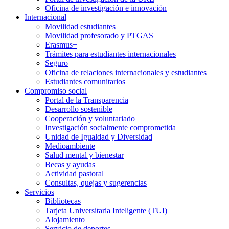
Oficina de investigación e innovación
Internacional
Movilidad estudiantes
Movilidad profesorado y PTGAS
Erasmus+
Trámites para estudiantes internacionales
Seguro
Oficina de relaciones internacionales y estudiantes
Estudiantes comunitarios
Compromiso social
Portal de la Transparencia
Desarrollo sostenible
Cooperación y voluntariado
Investigación socialmente comprometida
Unidad de Igualdad y Diversidad
Medioambiente
Salud mental y bienestar
Becas y ayudas
Actividad pastoral
Consultas, quejas y sugerencias
Servicios
Bibliotecas
Tarjeta Universitaria Inteligente (TUI)
Alojamiento
Servicio de deportes