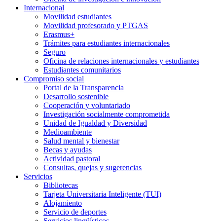
Internacional
Movilidad estudiantes
Movilidad profesorado y PTGAS
Erasmus+
Trámites para estudiantes internacionales
Seguro
Oficina de relaciones internacionales y estudiantes
Estudiantes comunitarios
Compromiso social
Portal de la Transparencia
Desarrollo sostenible
Cooperación y voluntariado
Investigación socialmente comprometida
Unidad de Igualdad y Diversidad
Medioambiente
Salud mental y bienestar
Becas y ayudas
Actividad pastoral
Consultas, quejas y sugerencias
Servicios
Bibliotecas
Tarjeta Universitaria Inteligente (TUI)
Alojamiento
Servicio de deportes
Servicios lingüísticos