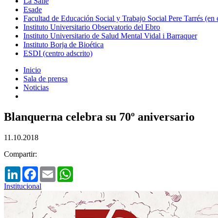
La Salle
Esade
Facultad de Educación Social y Trabajo Social Pere Tarrés (en
Instituto Universitario Observatorio del Ebro
Instituto Universitario de Salud Mental Vidal i Barraquer
Instituto Borja de Bioética
ESDI (centro adscrito)
Inicio
Sala de prensa
Noticias
Blanquerna celebra su 70º aniversario
11.10.2018
Compartir:
LinkedIn
Facebook
Email
WhatsApp
Institucional