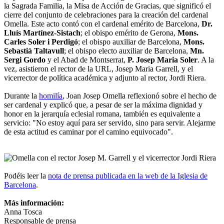
la Sagrada Familia, la Misa de Acción de Gracias, que significó el
cierre del conjunto de celebraciones para la creación del cardenal
Omella. Este acto contó con el cardenal emérito de Barcelona,
Dr.
Lluís Martínez-Sistach
; el obispo emérito de Gerona,
Mons.
Carles Soler i Perdigó
; el obispo auxiliar de Barcelona,
Mons.
Sebastià Taltavull
; el obispo electo auxiliar de Barcelona,
Mn.
Sergi Gordo
y el Abad de Montserrat,
P. Josep Maria Soler
. A la
vez, asistieron el rector de la URL, Josep Maria Garrell, y el
vicerrector de política académica y adjunto al rector, Jordi Riera.
Durante la
homilía
, Joan Josep Omella reflexionó sobre el hecho de
ser cardenal y explicó que, a pesar de ser la máxima dignidad y
honor en la jerarquía eclesial romana, también es equivalente a
servicio: "No estoy aquí para ser servido, sino para servir. Alejarme
de esta actitud es caminar por el camino equivocado".
Podéis leer la
nota de prensa publicada en la web de la Iglesia de
Barcelona
.
Más información:
Anna Tosca
Responsable de prensa