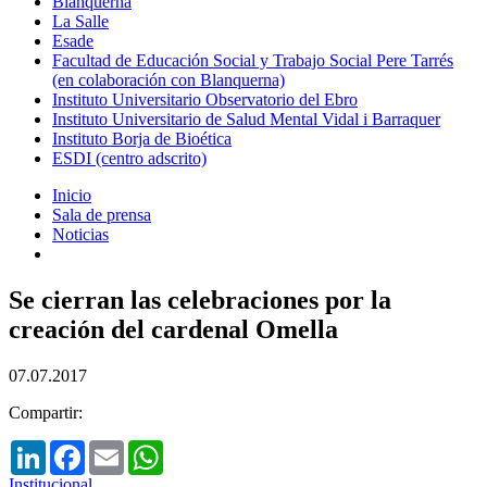
Blanquerna
La Salle
Esade
Facultad de Educación Social y Trabajo Social Pere Tarrés
(en colaboración con Blanquerna)
Instituto Universitario Observatorio del Ebro
Instituto Universitario de Salud Mental Vidal i Barraquer
Instituto Borja de Bioética
ESDI (centro adscrito)
Inicio
Sala de prensa
Noticias
Se cierran las celebraciones por la
creación del cardenal Omella
07.07.2017
Compartir:
LinkedIn
Facebook
Email
WhatsApp
Institucional