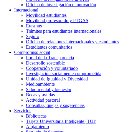
Oficina de investigación e innovación
Internacional
Movilidad estudiantes
Movilidad profesorado y PTGAS
Erasmus+
Trámites para estudiantes internacionales
Seguro
Oficina de relaciones internacionales y estudiantes
Estudiantes comunitarios
Compromiso social
Portal de la Transparencia
Desarrollo sostenible
Cooperación y voluntariado
Investigación socialmente comprometida
Unidad de Igualdad y Diversidad
Medioambiente
Salud mental y bienestar
Becas y ayudas
Actividad pastoral
Consultas, quejas y sugerencias
Servicios
Bibliotecas
Tarjeta Universitaria Inteligente (TUI)
Alojamiento
Servicio de deportes