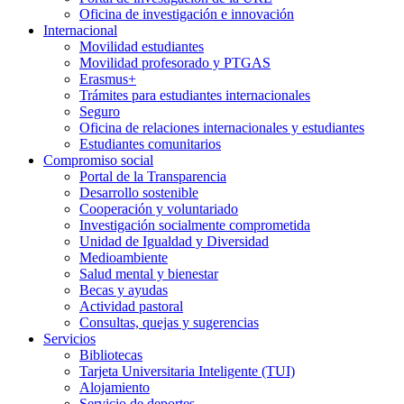
Oficina de investigación e innovación
Internacional
Movilidad estudiantes
Movilidad profesorado y PTGAS
Erasmus+
Trámites para estudiantes internacionales
Seguro
Oficina de relaciones internacionales y estudiantes
Estudiantes comunitarios
Compromiso social
Portal de la Transparencia
Desarrollo sostenible
Cooperación y voluntariado
Investigación socialmente comprometida
Unidad de Igualdad y Diversidad
Medioambiente
Salud mental y bienestar
Becas y ayudas
Actividad pastoral
Consultas, quejas y sugerencias
Servicios
Bibliotecas
Tarjeta Universitaria Inteligente (TUI)
Alojamiento
Servicio de deportes