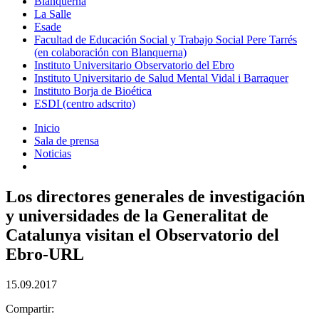
Blanquerna
La Salle
Esade
Facultad de Educación Social y Trabajo Social Pere Tarrés
(en colaboración con Blanquerna)
Instituto Universitario Observatorio del Ebro
Instituto Universitario de Salud Mental Vidal i Barraquer
Instituto Borja de Bioética
ESDI (centro adscrito)
Inicio
Sala de prensa
Noticias
Los directores generales de investigación
y universidades de la Generalitat de
Catalunya visitan el Observatorio del
Ebro-URL
15.09.2017
Compartir: