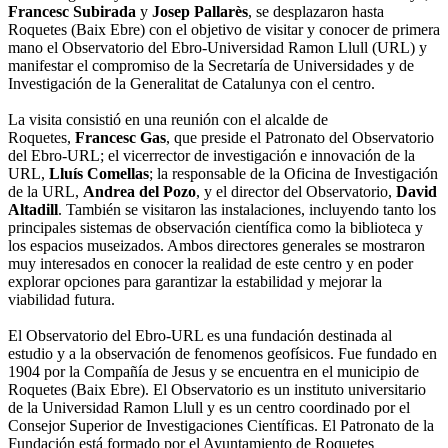
Francesc Subirada
y
Josep Pallarès
, se desplazaron hasta
Roquetes (Baix Ebre) con el objetivo de visitar y conocer de primera
mano el Observatorio del Ebro-Universidad Ramon Llull (URL) y
manifestar el compromiso de la Secretaría de Universidades y de
Investigación de la Generalitat de Catalunya con el centro.
La visita consistió en una reunión con el alcalde de
Roquetes,
Francesc Gas
, que preside el Patronato del Observatorio
del Ebro-URL; el vicerrector de investigación e innovación de la
URL,
Lluís Comellas
; la responsable de la Oficina de Investigación
de la URL,
Andrea del Pozo
, y el director del Observatorio,
David
Altadill
. También se visitaron las instalaciones, incluyendo tanto los
principales sistemas de observación científica como la biblioteca y
los espacios museizados. Ambos directores generales se mostraron
muy interesados en conocer la realidad de este centro y en poder
explorar opciones para garantizar la estabilidad y mejorar la
viabilidad futura.
El Observatorio del Ebro-URL es una fundación destinada al
estudio y a la observación de fenomenos geofísicos. Fue fundado en
1904 por la Compañía de Jesus y se encuentra en el municipio de
Roquetes (Baix Ebre). El Observatorio es un instituto universitario
de la Universidad Ramon Llull y es un centro coordinado por el
Consejor Superior de Investigaciones Científicas. El Patronato de la
Fundación está formado por el Ayuntamiento de Roquetes