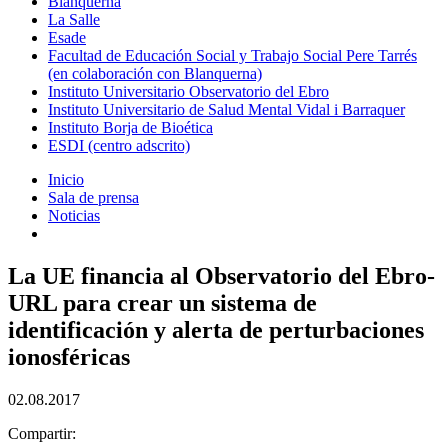
Blanquerna
La Salle
Esade
Facultad de Educación Social y Trabajo Social Pere Tarrés
(en colaboración con Blanquerna)
Instituto Universitario Observatorio del Ebro
Instituto Universitario de Salud Mental Vidal i Barraquer
Instituto Borja de Bioética
ESDI (centro adscrito)
Inicio
Sala de prensa
Noticias
La UE financia al Observatorio del Ebro-
URL para crear un sistema de
identificación y alerta de perturbaciones
ionosféricas
02.08.2017
Compartir: