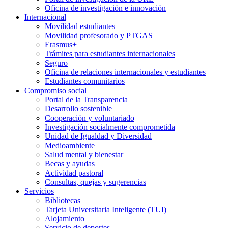
Oficina de investigación e innovación
Internacional
Movilidad estudiantes
Movilidad profesorado y PTGAS
Erasmus+
Trámites para estudiantes internacionales
Seguro
Oficina de relaciones internacionales y estudiantes
Estudiantes comunitarios
Compromiso social
Portal de la Transparencia
Desarrollo sostenible
Cooperación y voluntariado
Investigación socialmente comprometida
Unidad de Igualdad y Diversidad
Medioambiente
Salud mental y bienestar
Becas y ayudas
Actividad pastoral
Consultas, quejas y sugerencias
Servicios
Bibliotecas
Tarjeta Universitaria Inteligente (TUI)
Alojamiento
Servicio de deportes