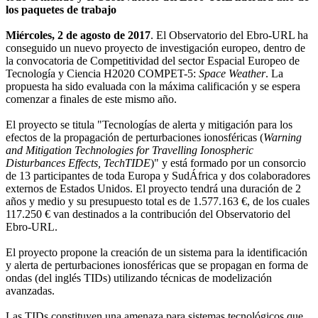
los paquetes de trabajo
Miércoles, 2 de agosto de 2017
. El Observatorio del Ebro-URL ha
conseguido un nuevo proyecto de investigación europeo, dentro de
la convocatoria de Competitividad del sector Espacial Europeo de
Tecnología y Ciencia H2020 COMPET-5:
Space Weather
. La
propuesta ha sido evaluada con la máxima calificación y se espera
comenzar a finales de este mismo año.
El proyecto se titula "Tecnologías de alerta y mitigación para los
efectos de la propagación de perturbaciones ionosféricas (
Warning
and Mitigation Technologies for Travelling Ionospheric
Disturbances Effects, TechTIDE
)" y está formado por un consorcio
de 13 participantes de toda Europa y SudÁfrica y dos colaboradores
externos de Estados Unidos. El proyecto tendrá una duración de 2
años y medio y su presupuesto total es de 1.577.163 €, de los cuales
117.250 € van destinados a la contribución del Observatorio del
Ebro-URL.
El proyecto propone la creación de un sistema para la identificación
y alerta de perturbaciones ionosféricas que se propagan en forma de
ondas (del inglés TIDs) utilizando técnicas de modelización
avanzadas.
Las TIDs constituyen una amenaza para sistemas tecnológicos que