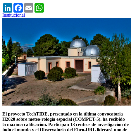
LinkedIn
Facebook
Email
WhatsApp
Institucional
El proyecto TechTIDE, presentado en la última convocatoria
H2020 sobre meteo-rología espacial (COMPET-5), ha recibido
la máxima calificación. Participan 13 centros de investigación de
todo el mundo y el Observatorio del Ebro-URL liderará uno de