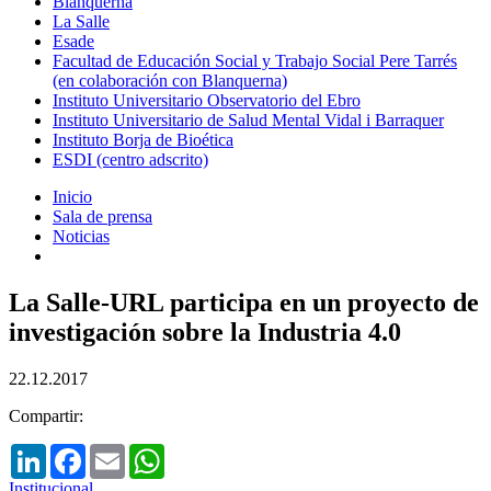
Blanquerna
La Salle
Esade
Facultad de Educación Social y Trabajo Social Pere Tarrés
(en colaboración con Blanquerna)
Instituto Universitario Observatorio del Ebro
Instituto Universitario de Salud Mental Vidal i Barraquer
Instituto Borja de Bioética
ESDI (centro adscrito)
Inicio
Sala de prensa
Noticias
La Salle-URL participa en un proyecto de
investigación sobre la Industria 4.0
22.12.2017
Compartir:
LinkedIn
Facebook
Email
WhatsApp
Institucional