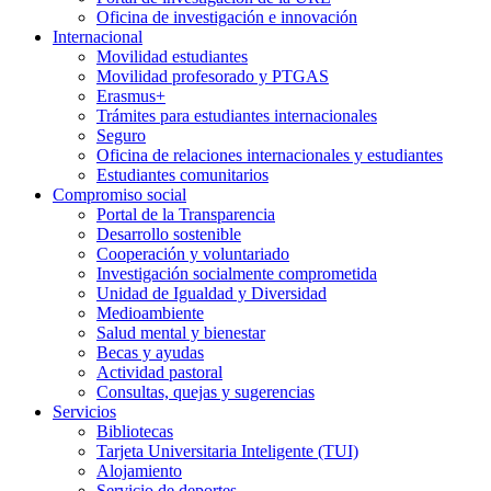
Oficina de investigación e innovación
Internacional
Movilidad estudiantes
Movilidad profesorado y PTGAS
Erasmus+
Trámites para estudiantes internacionales
Seguro
Oficina de relaciones internacionales y estudiantes
Estudiantes comunitarios
Compromiso social
Portal de la Transparencia
Desarrollo sostenible
Cooperación y voluntariado
Investigación socialmente comprometida
Unidad de Igualdad y Diversidad
Medioambiente
Salud mental y bienestar
Becas y ayudas
Actividad pastoral
Consultas, quejas y sugerencias
Servicios
Bibliotecas
Tarjeta Universitaria Inteligente (TUI)
Alojamiento
Servicio de deportes