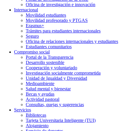
Oficina de investigación e innovación
Internacional
Movilidad estudiantes
Movilidad profesorado y PTGAS
Erasmus+
Trámites para estudiantes internacionales
Seguro
Oficina de relaciones internacionales y estudiantes
Estudiantes comunitarios
Compromiso social
Portal de la Transparencia
Desarrollo sostenible
Cooperación y voluntariado
Investigación socialmente comprometida
Unidad de Igualdad y Diversidad
Medioambiente
Salud mental y bienestar
Becas y ayudas
Actividad pastoral
Consultas, quejas y sugerencias
Servicios
Bibliotecas
Tarjeta Universitaria Inteligente (TUI)
Alojamiento
Servicio de deportes