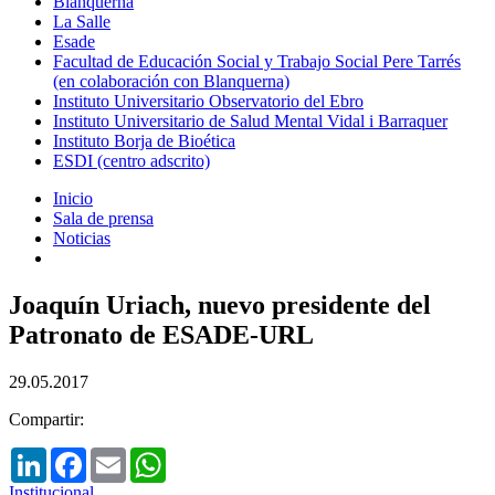
Blanquerna
La Salle
Esade
Facultad de Educación Social y Trabajo Social Pere Tarrés
(en colaboración con Blanquerna)
Instituto Universitario Observatorio del Ebro
Instituto Universitario de Salud Mental Vidal i Barraquer
Instituto Borja de Bioética
ESDI (centro adscrito)
Inicio
Sala de prensa
Noticias
Joaquín Uriach, nuevo presidente del
Patronato de ESADE-URL
29.05.2017
Compartir:
LinkedIn
Facebook
Email
WhatsApp
Institucional