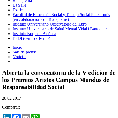
Blanquerna
La Salle
Esade
Facultad de Educación Social y Trabajo Social Pere Tarrés
(en colaboración con Blanquerna)
Instituto Universitario Observatorio del Ebro
Instituto Universitario de Salud Mental Vidal i Barraquer
Instituto Borja de Bioética
ESDI (centro adscrito)
Inicio
Sala de prensa
Noticias
Abierta la convocatoria de la V edición de
los Premios Aristos Campus Mundus de
Responsabilidad Social
28.02.2017
Compartir:
LinkedIn
Facebook
Email
WhatsApp