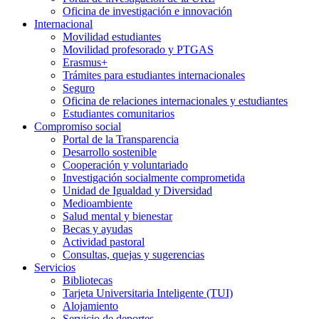
Oficina de investigación e innovación
Internacional
Movilidad estudiantes
Movilidad profesorado y PTGAS
Erasmus+
Trámites para estudiantes internacionales
Seguro
Oficina de relaciones internacionales y estudiantes
Estudiantes comunitarios
Compromiso social
Portal de la Transparencia
Desarrollo sostenible
Cooperación y voluntariado
Investigación socialmente comprometida
Unidad de Igualdad y Diversidad
Medioambiente
Salud mental y bienestar
Becas y ayudas
Actividad pastoral
Consultas, quejas y sugerencias
Servicios
Bibliotecas
Tarjeta Universitaria Inteligente (TUI)
Alojamiento
Servicio de deportes