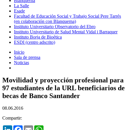
Blanquerna
La Salle
Esade
Facultad de Educación Social y Trabajo Social Pere Tarrés
(en colaboración con Blanquerna)
Instituto Universitario Observatorio del Ebro
Instituto Universitario de Salud Mental Vidal i Barraquer
Instituto Borja de Bioética
ESDI (centro adscrito)
Inicio
Sala de prensa
Noticias
Movilidad y proyección profesional para
97 estudiantes de la URL beneficiarios de
becas de Banco Santander
08.06.2016
Compartir:
LinkedIn
Facebook
Email
WhatsApp