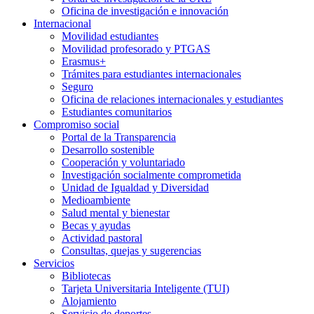
Oficina de investigación e innovación
Internacional
Movilidad estudiantes
Movilidad profesorado y PTGAS
Erasmus+
Trámites para estudiantes internacionales
Seguro
Oficina de relaciones internacionales y estudiantes
Estudiantes comunitarios
Compromiso social
Portal de la Transparencia
Desarrollo sostenible
Cooperación y voluntariado
Investigación socialmente comprometida
Unidad de Igualdad y Diversidad
Medioambiente
Salud mental y bienestar
Becas y ayudas
Actividad pastoral
Consultas, quejas y sugerencias
Servicios
Bibliotecas
Tarjeta Universitaria Inteligente (TUI)
Alojamiento
Servicio de deportes