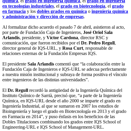
química
, el
grado en ingeniería química
, el
grado en ingeniería
en tecnologías industriales
, el
grado en biotecnología
, el
grado
en farmacia
y los
dobles grados en química
o
ingeniería química
y administración y dirección de empresas
.
Al formalizar dicho acuerdo el pasado 7 de abril, asistieron al acto,
por parte de Fundación Caja de Ingenieros,
José Oriol Sala
Arlandis
, presidente, y
Víctor Cardona
, director RSC y
comunicación, que fueron recibidos por el
Dr. Pedro Regull
,
director general de IQS-URL, y
Rosa Curt
, responsable de
relaciones externas de la Fundación Empresas IQS.
El presidente
Sala Arlandis
comentó que “la colaboración entre la
Fundación Caja de Ingenieros e IQS-URL se adecua perfectamente
a nuestra misión institucional y subraya de forma positiva el vínculo
entre ingenieros de las distintas universidades”.
El
Dr. Regull
recordó la antigüedad de la Ingeniería Química del
Instituto Químico de Sarrià, precisó que, “a parte de la Ingeniería
Química, en IQS-URL desde el año 2000 se imparte el grado en
Ingeniería Industrial, al que se sumaron en 2007 los estudios de
Bioingeniería y luego el grado en Biotecnología en 2013 y el grado
en Farmacia en 2014”, y puso énfasis en los beneficios de las
Dobles Titulaciones combinando los grados entre IQS School of
Engineering-URL e IQS School of Management-URL.