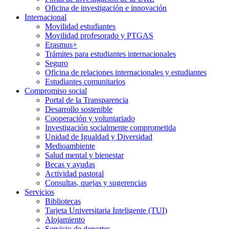
Oficina de investigación e innovación
Internacional
Movilidad estudiantes
Movilidad profesorado y PTGAS
Erasmus+
Trámites para estudiantes internacionales
Seguro
Oficina de relaciones internacionales y estudiantes
Estudiantes comunitarios
Compromiso social
Portal de la Transparencia
Desarrollo sostenible
Cooperación y voluntariado
Investigación socialmente comprometida
Unidad de Igualdad y Diversidad
Medioambiente
Salud mental y bienestar
Becas y ayudas
Actividad pastoral
Consultas, quejas y sugerencias
Servicios
Bibliotecas
Tarjeta Universitaria Inteligente (TUI)
Alojamiento
Servicio de deportes