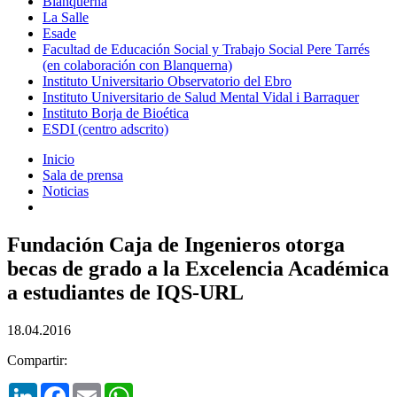
Blanquerna
La Salle
Esade
Facultad de Educación Social y Trabajo Social Pere Tarrés
(en colaboración con Blanquerna)
Instituto Universitario Observatorio del Ebro
Instituto Universitario de Salud Mental Vidal i Barraquer
Instituto Borja de Bioética
ESDI (centro adscrito)
Inicio
Sala de prensa
Noticias
Fundación Caja de Ingenieros otorga
becas de grado a la Excelencia Académica
a estudiantes de IQS-URL
18.04.2016
Compartir:
LinkedIn
Facebook
Email
WhatsApp