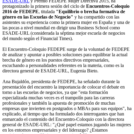
ESADE-URL
y Premio FEDEPE Mujer Directiva 2015, ha
protagonizado la primera sesión del ciclo de
Encuentros-Coloquio
2016 de FEDEPE
, titulada
"Equilibrio o brecha formativa de
género en las Escuelas de Negocio"
y ha compartido con las
asistentes su experiencia como la primera mujer en España y una de
las pocas a nivel mundial en dirigir una Business School como
ESADE-URL (considerada la séptima mejor escuela de negocios
del mundo según el Financial Times).
El Encuentro-Coloquio FEDEPE surge de la voluntad de FEDEPE
de analizar y apuntar a posibles soluciones para equilibrar la actual
brecha de género en los puestos directivos empresariales,
escuchando a personalidades referentes en la materia, como es la
directora general de ESADE-URL, Eugenia Bieto.
Ana Bujaldón, presidenta de FEDEPE, ha señalado durante la
presentación del encuentro la importancia de colocar el debate en
torno a las escuelas de negocios, ya que "esta formación
especializada muchas veces es el trampolín para las carreras
profesionales y también la apuesta de promoción de muchas
empresas que invierten en postgrados o MBAs para sus equipos", ha
explicado, al tiempo que ha formulado dos interrogantes que han
enmarcado el contenido del Encuentro-Coloquio con la directora
general de ESADE-URL: "¿Qué papel estamos jugando las mujeres
en los entornos empresariales y del liderazgo? ¿Estamos