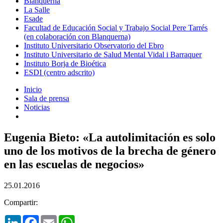
Blanquerna
La Salle
Esade
Facultad de Educación Social y Trabajo Social Pere Tarrés
(en colaboración con Blanquerna)
Instituto Universitario Observatorio del Ebro
Instituto Universitario de Salud Mental Vidal i Barraquer
Instituto Borja de Bioética
ESDI (centro adscrito)
Inicio
Sala de prensa
Noticias
Eugenia Bieto: «La autolimitación es solo
uno de los motivos de la brecha de género
en las escuelas de negocios»
25.01.2016
Compartir:
LinkedIn
Facebook
Email
WhatsApp