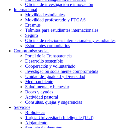
Oficina de investigación e innovación
Internacional
Movilidad estudiantes
Movilidad profesorado y PTGAS
Erasmus+
Trámites para estudiantes internacionales
Seguro
Oficina de relaciones internacionales y estudiantes
Estudiantes comunitarios
Compromiso social
Portal de la Transparencia
Desarrollo sostenible
Cooperación y voluntariado
Investigación socialmente comprometida
Unidad de Igualdad y Diversidad
Medioambiente
Salud mental y bienestar
Becas y ayudas
Actividad pastoral
Consultas, quejas y sugerencias
Servicios
Bibliotecas
Tarjeta Universitaria Inteligente (TUI)
Alojamiento
Servicio de deportes