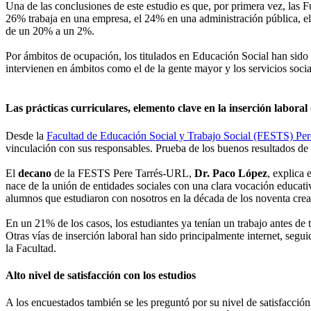
Una de las conclusiones de este estudio es que, por primera vez, las 
26% trabaja en una empresa, el 24% en una administración pública, el 
de un 20% a un 2%.
Por ámbitos de ocupación, los titulados en Educación Social han sido 
intervienen en ámbitos como el de la gente mayor y los servicios socia
Las prácticas curriculares, elemento clave en la inserción laboral
Desde la
Facultad de Educación Social y Trabajo Social (FESTS) Pe
vinculación con sus responsables. Prueba de los buenos resultados de 
El
decano
de la FESTS Pere Tarrés-URL,
Dr. Paco López
, explica
nace de la unión de entidades sociales con una clara vocación educativ
alumnos que estudiaron con nosotros en la década de los noventa crea
En un 21% de los casos, los estudiantes ya tenían un trabajo antes de 
Otras vías de inserción laboral han sido principalmente internet, seguid
la Facultad.
Alto nivel de satisfacción con los estudios
A los encuestados también se les preguntó por su nivel de satisfacción