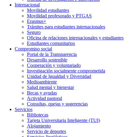
Internacional
Movilidad estudiantes
Movilidad profesorado y PTGAS
Erasmus+
Trámites para estudiantes internacionales
Seguro
Oficina de relaciones internacionales y estudiantes
Estudiantes comunitarios
Compromiso social
Portal de la Transparencia
Desarrollo sostenible
Cooperación y voluntariado
Investigación socialmente comprometida
Unidad de Igualdad y Diversidad
Medioambiente
Salud mental y bienestar
Becas y ayudas
Actividad pastoral
Consultas, quejas y sugerencias
Servicios
Bibliotecas
Tarjeta Universitaria Inteligente (TUI)
Alojamiento
Servicio de deportes
Servicios lingüísticos