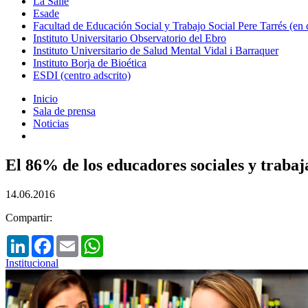
La Salle
Esade
Facultad de Educación Social y Trabajo Social Pere Tarrés (en
Instituto Universitario Observatorio del Ebro
Instituto Universitario de Salud Mental Vidal i Barraquer
Instituto Borja de Bioética
ESDI (centro adscrito)
Inicio
Sala de prensa
Noticias
El 86% de los educadores sociales y trabaj
14.06.2016
Compartir:
LinkedIn
Facebook
Email
WhatsApp
Institucional